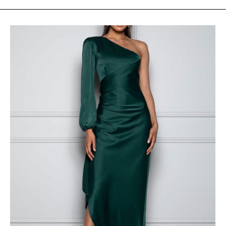
zyskuje na popularności jak nigdy dotąd. Coraz więcej osób
inwestuje w ponadczasowe, luksusowe ubrania używane i
dodatki, które nie tylko zachwycają jakością, ale też
opowiadają historię. Jeśli zastanawiasz się, od czego zacząć
swoją przygodę z second hand premium, ten przewodnik
jest dla Ciebie. Oto 10 klasyków, które warto mieć w swojej
szafie, kupując z drugiej ręki. 1. Torebka Chanel Classic Flap
Bag Nieśmiertelna ikona luksusu. Klasyczna torebka Chanel
to inwestycja, która nie traci na wartości. Modele vintage
mają unikalny urok i często są wyk