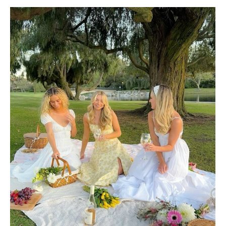
granicą. Tego typu uroczystości mają niepowtarzalny
klimat, ale wymagają też przemyślanej stylizacji. Jaką
sukienkę wypożyczyć, by wyglądać olśniewająco, a
jednocześnie czuć się komfortowo podczas podróży i na
miejscu? Podpowiadamy! Sukienka idealna do walizki – czyli
jaka? Podróżowanie z elegancką kreacją może wydawać się
kłopotliwe, ale dobrze dobrana sukienka wieczorowa z
wypożyczalni może rozwiązać wiele problemów. Oto, na co
warto zwrócić uwagę: