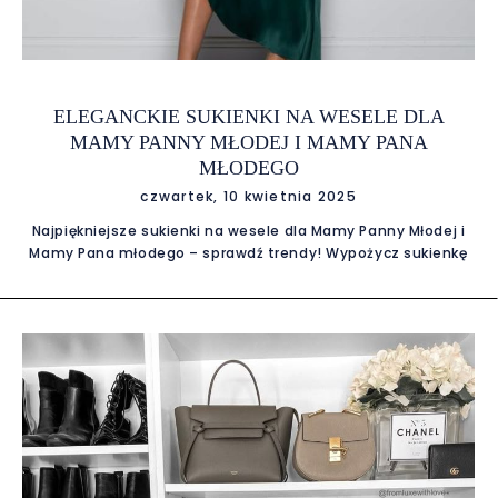
ELEGANCKIE SUKIENKI NA WESELE DLA
MAMY PANNY MŁODEJ I MAMY PANA
MŁODEGO
czwartek, 10 kwietnia 2025
Najpiękniejsze sukienki na wesele dla Mamy Panny Młodej i
Mamy Pana młodego – sprawdź trendy! Wypożycz sukienkę
w E-Garderobe Wesele to wyjątkowy dzień nie tylko dla pary
młodej, ale również dla ich rodziców. Mamy panny młodej i
pana młodego pełnią ważną rolę podczas ceremonii i
przyjęcia weselnego – są w centrum uwagi, często
wygłaszają przemowy, tańczą pierwszy taniec z
nowożeńcami i pojawiają się na wielu pamiątkowych
zdjęciach. Nic więc dziwnego, że każda mama chce wyglądać
olśniewająco i z klasą. Jakie są najpiękniejsze sukienki na
wesele dla mamy panny młodej i mamy pana młodego?
Sprawdź najnowsze trendy i wypożycz sukienkę w E-
Garderobe! Styl i elegancja – jakie sukienki wybierają mamy