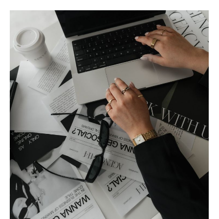
pasuje do naszej sylwetki i sprawia, że czujemy się w nim
pewnie i z klasą. Wypożyczalnia sukienek wieczorowych daje
niepowtarzalną okazję, by eksperymentować z różnymi
krojami bez konieczności kupowania – a to nie tylko
wygodne, ale też ekologiczne. *KLEPSYDRA Charakteryzuje
się ona wyraźnie zaznaczoną talią, a ramiona i biodra są
zwykle tej samej szerokości. W przypadku takiej figury
sprawdzą się niemal wszystkie fasony, jednak najlepiej
prezentują się sukienki dopasowane, które podkreślają linię
talii. Modele ołówkowe, kopertowe