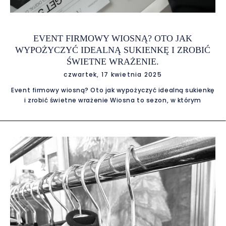
EVENT FIRMOWY WIOSNĄ? OTO JAK
WYPOŻYCZYĆ IDEALNĄ SUKIENKĘ I ZROBIĆ
ŚWIETNE WRAŻENIE.
czwartek, 17 kwietnia 2025
Event firmowy wiosną? Oto jak wypożyczyć idealną sukienkę
i zrobić świetne wrażenie Wiosna to sezon, w którym
kalendarz firmowy zapełnia się po brzegi – od bankietów i
gal branżowych po konferencje i mniej formalne spotkania
networkingowe. Dla wielu kobiet pojawia się wtedy kluczowe
pytanie: co założyć na event firmowy, by wyglądać
profesjonalnie, modnie i z klasą – ale bez nadwyrężania
budżetu? Odpowiedź jest prosta: wypożycz idealną sukienkę
na event! Dlaczego warto postawić na wypożyczalnię
sukienek? Wypożyczalnie sukienek to jeden z
najmocniejszych trendów w modzie okazjonalnej. Pozwalają
założyć wyjątkową, często luksusową kreację na jedno
wydarzenie – bez konieczności jej kupowania i
przechowywania w szafie przez lata. Dodatkowo