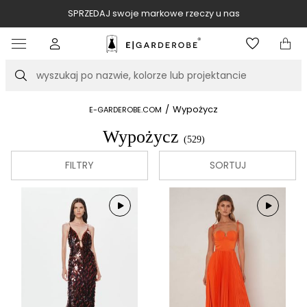
SPRZEDAJ swoje markowe rzeczy u nas
Item
3
of
Szukaj
10
/
Wypożycz
E-GARDEROBE.COM
Wypożycz
(529)
FILTRY
SORTUJ