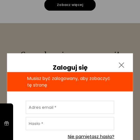
Zobacz więcej
Sprzedawaj razem z nami!
Wypełnij krótki formularz i dodaj swoje
Zaloguj się
rzeczy w kilka chwil. My zajmiemy się resztą!
Musisz być zalogowany, aby zobaczyć
Wypełnij formularz
tę stronę
Adres email *
Hasło *
Nie pamiętasz hasła?