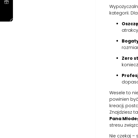
Wypożyczalni
kategorii. D
Oszcz
atrakcy
Bogat
rozmia
Zero s
koniec
Profes
dopasow
Wesele to n
powinien być
kreacji, pos
Znajdziesz 
Pana Młode
stresu zwią
Nie czekaj – 