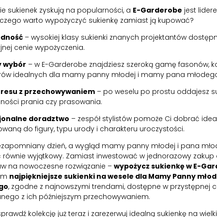
e sukienek zyskują na popularności, a
E-Garderobe
jest lider
laczego warto wypożyczyć sukienkę zamiast ją kupować?
ędność
– wysokiej klasy sukienki znanych projektantów dostęp
jnej cenie wypożyczenia.
y wybór
– w E-Garderobe znajdziesz szeroką gamę fasonów, ko
rów idealnych dla mamy panny młodej i mamy pana młodeg
tresu z przechowywaniem
– po weselu po prostu oddajesz su
zności prania czy prasowania.
jonalne doradztwo
– zespół stylistów pomoże Ci dobrać idea
aną do figury, typu urody i charakteru uroczystości.
iezapomniany dzień, a wygląd mamy panny młodej i pana mł
 równie wyjątkowy. Zamiast inwestować w jednorazowy zakup 
taw na nowoczesne rozwiązanie –
wypożycz sukienkę w E-Ga
tam
najpiękniejsze sukienki na wesele dla Mamy Panny młod
go
, zgodne z najnowszymi trendami, dostępne w przystępnej ce
zanego z ich późniejszym przechowywaniem.
sprawdź kolekcję już teraz i zarezerwuj idealną sukienkę na wielki