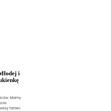
Młodej i
ukienkę
dziców. Mamy
ęcia
wszy taniec