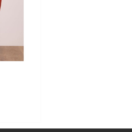
SECLUSION MIDI
Wypożycz od
253,00 zł
ZAMÓW PRZYMIARKĘ