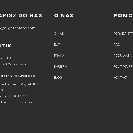
APISZ DO NAS
O NAS
POM
fo@e-garderobe.com
O NAS
PORADA STYL
UTIK
BUTIK
FAQ
PRASA
REGULAMIN
kna 11A
-549 Warszawa
KARIERA
POLITYKA P
dziny otwarcia
BLOG
KONTAKT
iedzialek - Piątek 11:00-
00
ota 12:00-16:00
dziela – nieczynne