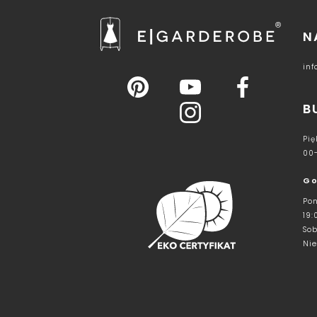
N
in
B
Pię
00
Go
Pon
19:
Sob
Nie