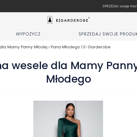
SPRZEDAJ swoje markowe rzeczy u nas
WYPOŻYCZ
SPRZEDAJ SWOJE PRODU
e dla Mamy Panny Młodej i Pana Młodego | E-Garderobe
 na wesele dla Mamy Pann
Młodego