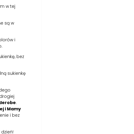
em w tej
ne są w
lorów i
o.
kienkę, bez
lną sukienkę
odego
drogiej
rderobe
.
ej i Mamy
nie i bez
 dzień!