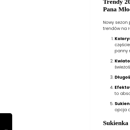
Trendy 2
Pana Mło
Nowy sezon p
trendów na r
Kolory
częście
panny 
Kwiat
świeżoś
Długoś
Efekto
to abso
Sukien
opcja d
Sukienka