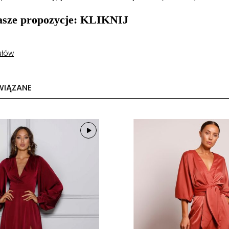
asze propozycje: KLIKNIJ
ułów
WIĄZANE