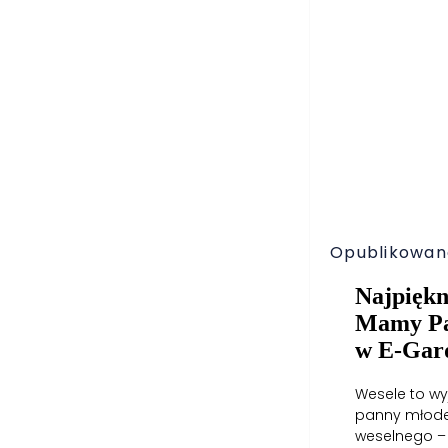
Opublikowano
Najpiękn
Mamy Pa
w E-Gar
Wesele to wy
panny młodej
weselnego – 