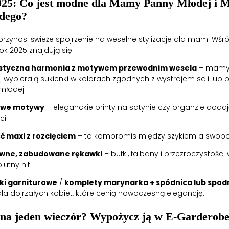
025: Co jest modne dla Mamy Panny Młodej i
dego?
rzynosi świeże spojrzenie na weselne stylizacje dla mam. Wś
ok 2025 znajdują się:
styczna harmonia z motywem przewodnim wesela
– mamy
j wybierają sukienki w kolorach zgodnych z wystrojem sali lub
młodej.
owe motywy
– eleganckie printy na satynie czy organzie dodają
ci.
ć maxi z rozcięciem
– to kompromis między szykiem a swob
wne, zabudowane rękawki
– bufki, falbany i przezroczystośc
lutny hit.
ki garniturowe
/
komplety marynarka + spódnica lub spod
la dojrzałych kobiet, które cenią nowoczesną elegancję.
 na jeden wieczór? Wypożycz ją w E-Garderobe