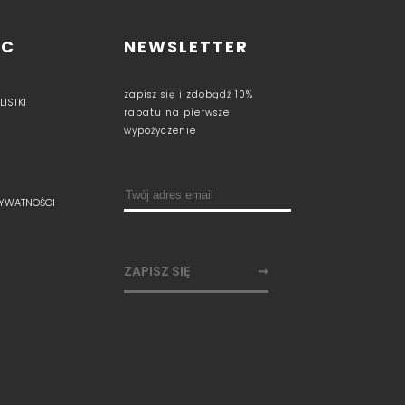
OC
NEWSLETTER
zapisz się i zdobądź 10%
ISTKI
rabatu na pierwsze
wypożyczenie
RYWATNOŚCI
ZAPISZ SIĘ
➞