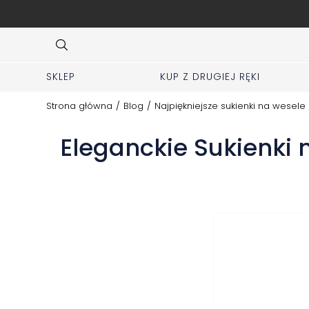
ej zakładki KUP z 2 ręki
Item
3
of
10
SKLEP
KUP Z DRUGIEJ RĘKI
Strona główna
/
Blog
/
Najpiękniejsze sukienki na wesel
Eleganckie Sukienki