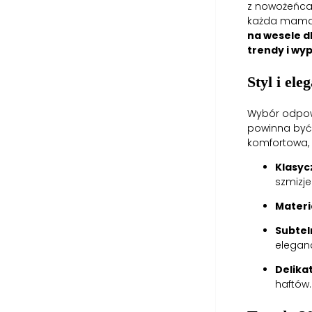
z nowożeńcam
każda mama 
na wesele 
trendy i wy
Styl i el
Wybór odpowi
powinna być
komfortowa, 
Klasyc
szmizjer
Materi
Subtel
eleganc
Delika
haftów.