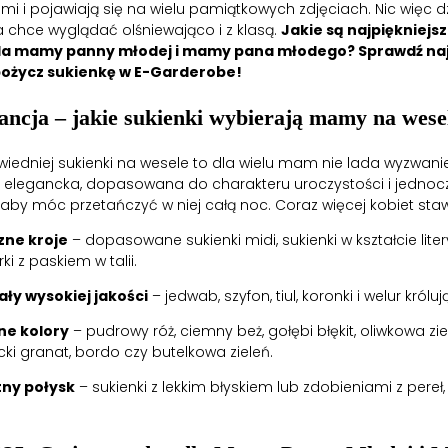
i i pojawiają się na wielu pamiątkowych zdjęciach. Nic więc d
chce wyglądać olśniewająco i z klasą.
Jakie są najpiękniejs
dla mamy panny młodej i mamy pana młodego? Sprawdź n
pożycz sukienkę w E-Garderobe!
egancja – jakie sukienki wybierają mamy na wese
edniej sukienki na wesele to dla wielu mam nie lada wyzwanie
 elegancka, dopasowana do charakteru uroczystości i jednoc
aby móc przetańczyć w niej całą noc. Coraz więcej kobiet staw
zne kroje
– dopasowane sukienki midi, sukienki w kształcie liter
ki z paskiem w talii.
ały wysokiej jakości
– jedwab, szyfon, tiul, koronki i welur królu
ne kolory
– pudrowy róż, ciemny beż, gołębi błękit, oliwkowa ziel
ki granat, bordo czy butelkowa zieleń.
tny połysk
– sukienki z lekkim błyskiem lub zdobieniami z pereł