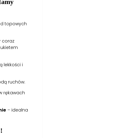
 Mamy
ród topowych
 coraz
 bukietem
 lekkości i
odą ruchów.
i w rękawach
nie
– idealna
!