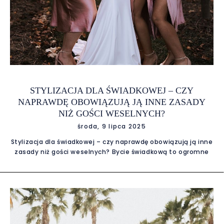
STYLIZACJA DLA ŚWIADKOWEJ – CZY
NAPRAWDĘ OBOWIĄZUJĄ JĄ INNE ZASADY
NIŻ GOŚCI WESELNYCH?
środa, 9 lipca 2025
Stylizacja dla świadkowej – czy naprawdę obowiązują ją inne
zasady niż gości weselnych? Bycie świadkową to ogromne
wyróżnienie, ale też spora odpowiedzialność – również pod
względem stylizacji. W końcu świadkowa towarzyszy Pannie
Młodej przez cały dzień, pomaga w organizacji, często
pojawia się na zdjęciach, a niekiedy także przemawia
podczas przyjęcia. Nic dziwnego, że jej strój powinien być
wyjątkowo dopracowany. Wiele kobiet zadaje sobie jednak
pytanie: czy świadkową rzeczywiście obowiązują inne