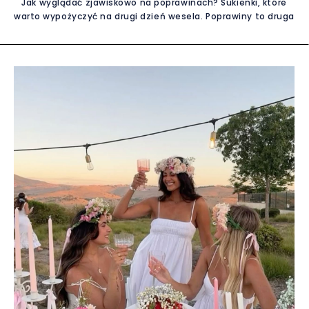
Jak wyglądać zjawiskowo na poprawinach? Sukienki, które
warto wypożyczyć na drugi dzień wesela. Poprawiny to druga
część weselnego świętowania – mniej oficjalna, bardziej
swobodna, ale wciąż wyjątkowa. To moment, w którym
możesz pokazać się w innym wydaniu niż dzień wcześniej,
jednocześnie zachowując elegancję i styl. Wiele kobiet
zastanawia się, co założyć na poprawiny, by wyglądać
świeżo, kobieco i stosownie do okazji. Odpowiedź jest
prosta: wybierz wygodną, lekką i modną sukienkę, najlepiej
wypożyczoną z profesjonalnej wypożyczalni sukienek
wieczorowych. Wypożyczanie sukienek zyskuje coraz
większą popularność, zwłaszcza wśród kobiet, które cenią
sobie wysoką jakość, dostęp do najnowszych trendów i
rozsądne podejście do mody. Dzięki wypożyczalni możesz
założyć sukienkę z najwyższej półki, zapłacić ułamek ceny
sklepowej i nie martwić się o to, że po jednej okazji sukienka
wyl