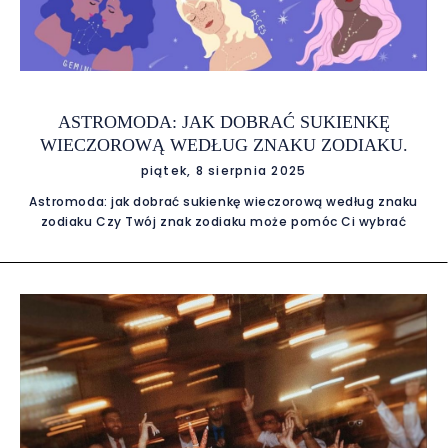
ASTROMODA: JAK DOBRAĆ SUKIENKĘ
WIECZOROWĄ WEDŁUG ZNAKU ZODIAKU.
piątek, 8 sierpnia 2025
Astromoda: jak dobrać sukienkę wieczorową według znaku
zodiaku Czy Twój znak zodiaku może pomóc Ci wybrać
idealną kreację? Oczywiście! W modzie wieczorowej intuicja i
charakter odgrywają taką samą rolę, jak krój czy kolor
sukienki. Dlatego przygotowaliśmy przewodnik, który
pomoże Ci dobrać sukienkę wieczorową zgodnie z Twoim
znakiem zodiaku – idealną na sierpniowe przyjęcia, wesela i
gale. A najlepsze? Każdy model możesz łatwo znaleźć w
wypożyczalni sukienek. Baran (21.03 – 19.04) – Energia i
odwaga Barany kochają wyróżniać się z tłumu. Postaw na
sukienkę w mocnym kolorze – czerwień, fuksja, głęboki
pomarańcz. Krój? Dopasowany, podkreślający sylwetkę.
Sukienki wiec