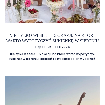
NIE TYLKO WESELE – 5 OKAZJI, NA KTÓRE
WARTO WYPOŻYCZYĆ SUKIENKĘ W SIERPNIU
piątek, 25 lipca 2025
Nie tylko wesele – 5 okazji, na które warto wypożyczyć
sukienkę w sierpniu Sierpień to miesiąc pełen wydarzeń,
podczas których każda kobieta chce wyglądać olśniewająco.
Choć wypożyczalnia sukienek wieczorowych najczęściej
kojarzy się z przygotowaniami do wesela, warto pamiętać,
że to tylko jedna z wielu okazji, kiedy wypożyczenie sukienki
może być strzałem w dziesiątkę. Letnie imprezy, uroczyste
kolacje czy wyjątkowe wyjścia wymagają odpowiedniej
stylizacji, a wypożyczalnia sukienek w sierpniu oferuje
szeroki wybór modeli, które pozwolą Ci zabłysnąć bez
konieczności inwestowania w nową garderobę. Wakacyjne