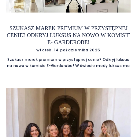
SZUKASZ MAREK PREMIUM W PRZYSTĘPNEJ
CENIE? ODKRYJ LUKSUS NA NOWO W KOMISIE
E- GARDEROBE!
wtorek, 14 października 2025
Szukasz marek premium w przystępnej cenie? Odkryj luksus
na nowo w komisie E-Garderobe! W świecie mody luksus ma
wiele odcieni. Czasem pachnie nową skórzaną torebką
Chanel, czasem delikatnym jedwabiem Hermèsa, a
czasem… satysfakcją z tego, że udało Ci się upolować
markowy skarb w świetnej cenie. Jeśli kochasz modę
premium, ale chcesz kupować świadomie i z klasą, mamy
dla Ciebie miejsce, które pokocha każda fashionistka z
Warszawy (i nie tylko). Poznaj komis marek premium E-
Garderobe – przestrzeń, gdzie luksus spotyka się z
rozsądkiem, a każda rzecz ma swoją historię, duszę i drugie
życie. Marki, o których marzysz – w jednym miejscu