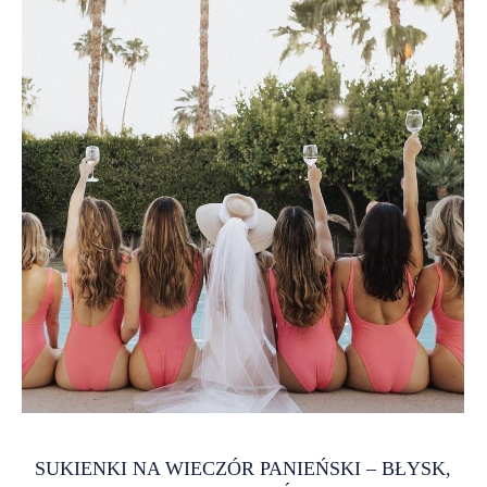
zasady niż pozostałych gości weselnych? Odpowiedź brzmi:
tak, choć nie są to sztywne reguły, a raczej subtelne
wytyczne, które pomagają zachować odpowiedni balans
między elegancją a umiarem. Stylizacja dla świadkowej
powinna przede wszystkim wyróżniać się klasą i
dopasowaniem do charakteru wydarzenia, jednocześnie nie
przyćmiewając sukni Panny Młodej. To delikatna równowa
SUKIENKI NA WIECZÓR PANIEŃSKI – BŁYSK,