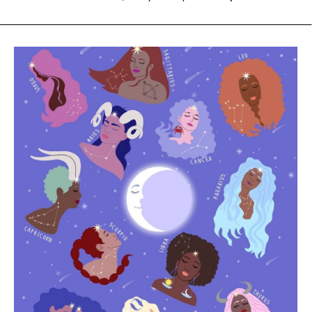
wieczorowej to coś więcej niż tylko decyzja o kroju czy
materiale. To także subtelny komunikat, który wysyłasz
otoczeniu – zwłaszcza wtedy, gdy wybierasz się na ważne
przyjęcie. Psychologia kolorów odgrywa ogromną rolę w
modzie wieczorowej i może podkreślić Twój charakter,
nastrój albo rolę, jaką chcesz pełnić podczas wydarzenia.
Dlatego tak istotne jest, aby wiedzieć, co oznaczają
poszczególne kolory sukienek i jak wykorzystać je, by
zaprezentować się najlepiej. CZERWIEŃ - to wybór dla kobiet
pewnych siebie, które chcą przyciągnąć uwagę i emanować
energią. Wypożyczając kreację w tym odcieniu z
wypożyczalni sukienek, decydujesz się na stylizację pełną
pasji, idealną na sierpniowe wesela czy bankiety.