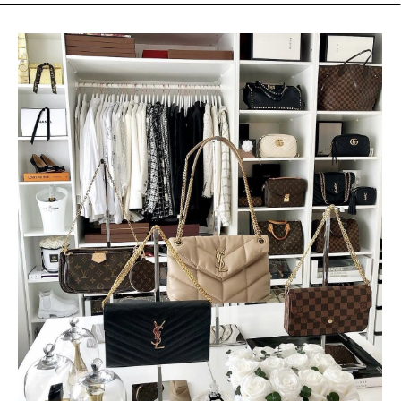
błyszczących stylizacji! Jeśli zastanawiasz się, w co się
ubrać na andrzejkową imprezę, mamy dla Ciebie inspiracje,
które pomogą Ci wyglądać olśniewająco bez konieczności
kupowania nowej kreacji. Sprawdź, jakie sukienki na Andrzejki
2025 będą najmodniejsze i dlaczego warto je wypożyczyć
zamiast kupować. Andrzejki – wieczór pełen blasku Andrzejki
to jedna z tych nocy, kiedy możesz pozwolić sobie na
odrobinę modowego szaleństwa.