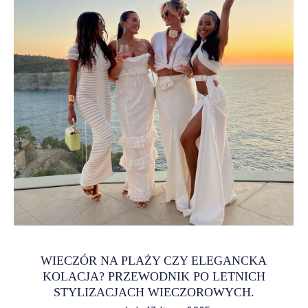
wieczory często spędzamy na przyjęciach w plenerze,
romantycznych randkach czy wyjściach do eleganckich
restauracji. Zamiast kupować sukienkę na jednorazowe
wyjście, warto postawić na wypożyczenie kreacji, która
idealnie wpisze się w klimat letnich okazji. Dzięki temu
oszczędzasz pieniądze i unikasz dylematu
WIECZÓR NA PLAŻY CZY ELEGANCKA
KOLACJA? PRZEWODNIK PO LETNICH
STYLIZACJACH WIECZOROWYCH.