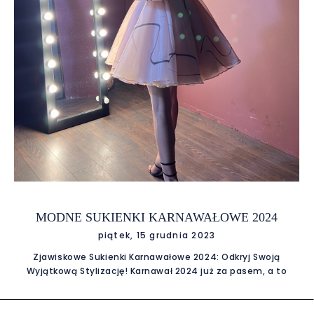
wyselekcjonowane skóry, każdy element torebki Hermes
emanuje luksusem. Inwestycja w Unik
MODNE SUKIENKI KARNAWAŁOWE 2024
piątek, 15 grudnia 2023
Zjawiskowe Sukienki Karnawałowe 2024: Odkryj Swoją
Wyjątkową Stylizację! Karnawał 2024 już za pasem, a to
oznacza tylko jedno – czas przygotować się do
niezapomnianej nocy pełnej tańca, śmiechu i
niepowtarzalnych chwil! Jednak przed nami pytanie, które