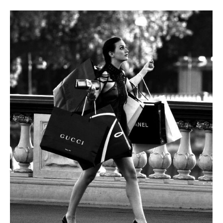
atmosfery tej wyjątkowej nocy. W 2024 roku mamy dla Was
kilka fantastycznych propozycji, które z pewnością sprawią,
że Wasz wygląd będzie równie gorący, co miłość płonąca w
Waszych sercach. Czytajcie dalej, aby odkryć najgorętsze
trendy! Czerwone Pikantne Perfekcje: Nie ma chyba koloru
bardziej odpowiedniego na Walentynki niż intensywna
czerwień! W 2024 roku postaw na sukienkę w odcieniach
karmazynu, burgunda lub wiśni. Klasyczny fason z nutką
pikantności z pewnością rozbudzi zmysły i sprawi, że
stworzysz niesamowite wrażenie. Haftowane Romantyczne
Detale: W tym roku hafty wracają do łask! Wybierz sukienkę