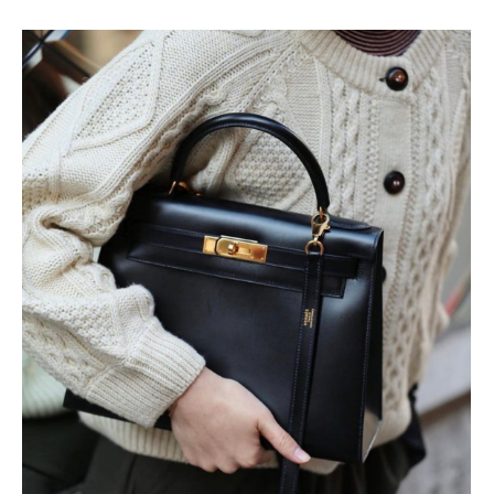
marki to marzenie. Dzięki komisowi E-Garderobe, to
marzenie staje się teraz bardziej dostępne niż kiedykolwiek
wcześniej. Oryginalność gwarantowana W komisie E-
Garderobe możesz być pewien, że każda torebka Chanel
jest oryginalna. Dbanie o autentyczność produktów to
priorytet, dlatego wszystkie przedmioty są starannie
weryfikowane pod kątem autentyczności przez
doświadczony zespół ekspertów. Kupując u nas, masz
pewność, że inwestujesz w prawdziwe arcydzieło światowej
mody. Luksus w zasięgu ręki, a portfelowi też W E-Garderobe
wierzymy, że luksus nie musi iść w parze z astronomią
cenową. Dlatego oferujemy oryginalne torebki Chanel w
atrakcyjnych cenach. To doskonała oka