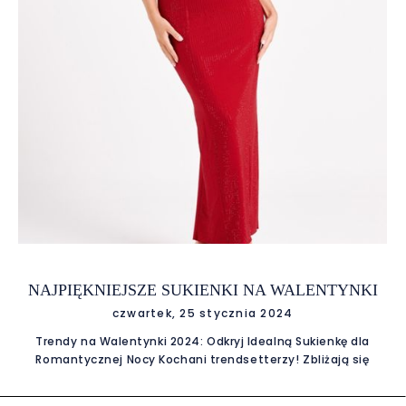
vintage z nowoczesnym, sportowe elementy z eleganckimi.
Stworzenie własnego, unikalnego mixu może prowadzić do
fascynujących rezultatów! Akcentuj Swój Charak
NAJPIĘKNIEJSZE SUKIENKI NA WALENTYNKI
czwartek, 25 stycznia 2024
Trendy na Walentynki 2024: Odkryj Idealną Sukienkę dla
Romantycznej Nocy Kochani trendsetterzy! Zbliżają się
Walentynki, a my wiemy, że wybór odpowiedniej sukienki na
Walentynki to klucz do stworzenia niezapomnianej