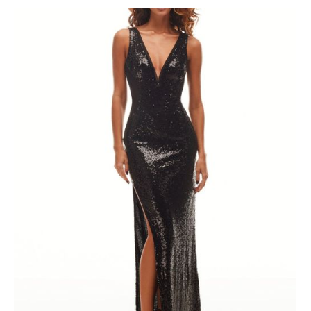
trapi każdą kobietę: jaka sukienka będzie odpowiednia na tę
wyjątkową okazję? Nie martw się, jesteśmy tutaj, aby pomóc
Ci znaleźć idealny strój, który wyróżni Cię na parkiecie i
sprawi, że poczujesz się jak prawdziwa królowa karnawału.
Trendy na Karnawał 2024 Metaliczne Odsłony: W tym
sezonie błyszczące tkaniny zdobywają serca fashionistek.
Wybierz sukienkę w odcieniach srebra, złota lub miedzi, aby
migoczącym blaskiem przyciągać spojrzenia. To idealny
wybór dla pewnych siebie kobiet, które kochają być w
centrum uwagi. Klasyka z Nutką Nowoczesności: Nie ma nic
bardziej eleganckiego niż klasyczna, czarna sukienka. Dodaj
jej jednak odrobinę pikanterii