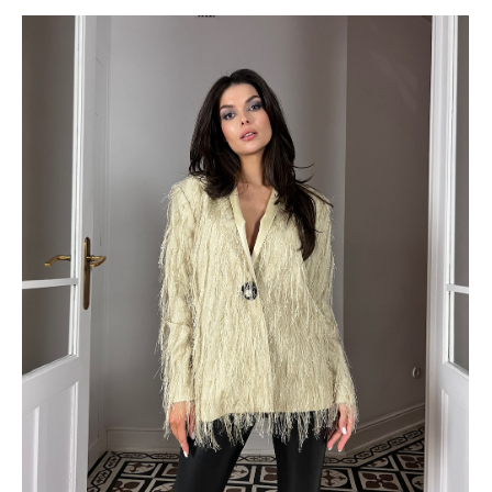
najmodniejszych sukienek na wesele wiosną 2024 roku,
które z pewnością pozwolą Ci zabłysnąć jako królowa
przyjęcia. Och, jak cudownie, że już planujesz swoją sukienkę
na wesele wiosną lub latem 2024 roku! To z pewnością
będzie wyjątkowe wydarzenie pełne miłości, kwiatów i
radości. Przygotowanie odpowiedniej sukienki to kluczowy
element, który sprawi, że będziesz błyszczeć wśród gości.
Zastanów się nad wyborem lekkiej i zwiewnej sukienki, która
podkreśli urok wiosny. Może to być pastelowa sukienka w
odcieniu, jak różowy, miętowy czy lawendowy, które idealnie
współgrają z kwiatowymi motywami s