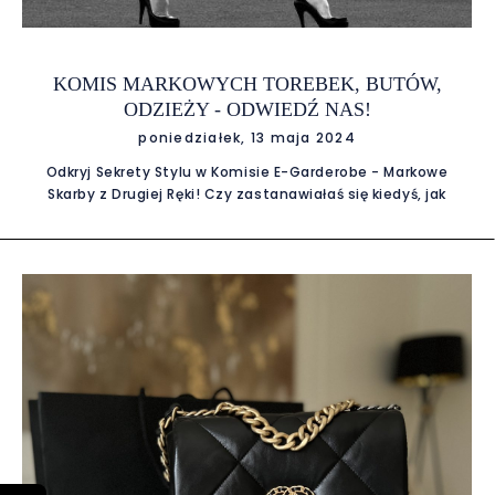
KOMIS MARKOWYCH TOREBEK, BUTÓW,
ODZIEŻY - ODWIEDŹ NAS!
poniedziałek, 13 maja 2024
Odkryj Sekrety Stylu w Komisie E-Garderobe - Markowe
Skarby z Drugiej Ręki! Czy zastanawiałaś się kiedyś, jak
można wprowadzić powiew luksusu do swojej garderoby bez
konieczności łupienia portfela? Czy marzysz o noszeniu
ekskluzywnych marek, takich jak Chanel, Gucci, Louis
Vuitton, Prada czy Celine, ale zawsze zastanawiasz się nad
ceną? Odpowiedzią na Twoje modowe modlitwy jest Komis
E-Garderobe, miejsce, gdzie magia stylu łączy się z
rozsądnością cenową. Zakup Markowych Skarbów - Bez
Pustego Portfela! E-Garderobe to prawdziwy raj dla
miłośników mody, którzy cenią styl i jakość. W tym
wyjątkowym komisie znajdziesz szeroki wybór torebek,
butów i odzieży od największych światowych marek
modowych. To doskonała okazja, by wprowadzić do swojej
szafy odrobinę luksusu bez konieczności przeżywania