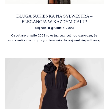
DŁUGA SUKIENKA NA SYLWESTRA –
ELEGANCJA W KAŻDYM CALU!
piątek, 8 grudnia 2023
Ostatnie chwile 2023 roku już tuż, tuż, co oznacza, że
nadszedł czas na przygotowania do najbardziej kultowej
imprezy roku – Sylwestra! Jeśli zastanawiasz się, jak
zaskoczyć wszystkich swoją elegancją i stylem, odpowiedź
jest jedna: długa sukienka na Sylwestra! Pozwól, że
przeprowadzimy Cię przez najgorętsze trendy i propozycje
na zakończenie roku w niepowtarzalnym stylu. Długa
sukienka na sylwestra – elegancja w każdym calu Nie ma
chyba nic bardziej klasycznego i jednocześnie
olśniewającego niż długa sukienka. To idealny wybór na
Sylwestra, który dodaje charakteru każdej kobiecie. Długi
fason nie tylko prezentuje się niezwykle stylowo, ale również
dodaje pewności siebie i wyjątkowości. Trendy na Sylwestra
2024 Metaliczne Cudo Chcesz być gwiazdą wieczoru?
Wybierz długą sukienkę w odcieniach metaliczneg