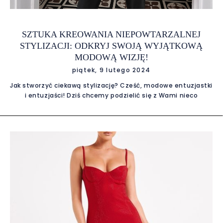
SZTUKA KREOWANIA NIEPOWTARZALNEJ
STYLIZACJI: ODKRYJ SWOJĄ WYJĄTKOWĄ
MODOWĄ WIZJĘ!
piątek, 9 lutego 2024
Jak stworzyć ciekawą stylizację? Cześć, modowe entuzjastki
i entuzjaści! Dziś chcemy podzielić się z Wami nieco
tajnikami tworzenia niezapomnianej stylizacji. Z pewnością
każda z nas pragnie wyglądać wyjątkowo i z przyjemnością
patrzeć w lustro, podziwiając efekt swoich modowych
eksperymentów. Oto kilka wskazówek, które pomogą Ci
odkryć swoją własną modową wizję i stworzyć stylizacje,
które przyciągną uwagę. Modne stylizacje to nasza
specjalność! Znajdź Inspirację w Codzienności: Czasem
największe inspiracje pochodzą z codziennego życia. Zwróć
uwagę na kolory wokół siebie, ciekawe wzory czy nietypowe
połączenia materiałów. To prosta droga do odkrycia nowych
pomysłów na stylizację. Miksuj i Łącz: Nie bój się
eksperymentować z różnymi stylami i trendami. Połącz