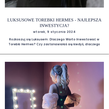
LUKSUSOWE TOREBKI HERMES - NAJLEPSZA
INWESTYCJA?
wtorek, 9 stycznia 2024
Rozkoszuj się Luksusem: Dlaczego Warto Inwestować w
Torebki Hermes? Czy zastanawiałaś się kiedyś, dlaczego
świat mody szaleje na punkcie torebek Hermes? Te ikony
luksusu to nie tylko funkcjonalne akcesoria, ale także
wyznaczniki statusu społecznego i sztuki rzemieślniczej.
Warto zastanowić się, dlaczego inwestowanie w torebki
Hermes to nie tylko wybór modowy, ale także inwestycja w
trwałą wartość. Wartość torebek Hermes w ciągu ostatnich
10 lat wzrosła aż o 108%! To zdecydowanie dobry wybór na
inwestycję długoterminową, bez żadnego ryzyka strat.
Rzemiosło i Elegancja Torebki Hermes to kwintesencja
doskonałego rzemiosła i elegancji. Każda z nich jest dziełem
sztuki, stworzoną przez doświadczonych rzemieślników,
którzy pielęgnują tradycję marki od ponad 180 lat. Od
perfekcyjnie ręcznie zszywanych detali po starannie