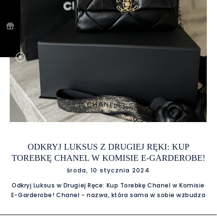
bolesnego dla portfela szoku. Portfolio Ekskluzywnych Marek
ODKRYJ LUKSUS Z DRUGIEJ RĘKI: KUP
TOREBKĘ CHANEL W KOMISIE E-GARDEROBE!
środa, 10 stycznia 2024
Odkryj Luksus w Drugiej Ręce: Kup Torebkę Chanel w Komisie
E-Garderobe! Chanel - nazwa, która sama w sobie wzbudza
skojarzenia z elegancją, prestiżem i niepowtarzalnym
stylem. Dla wielu z nas, posiadanie torebki tej renomowanej