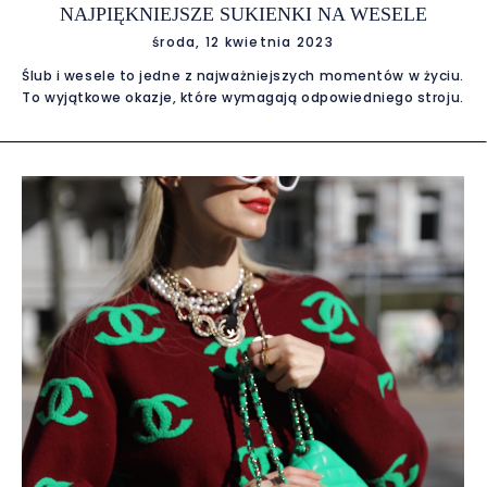
NAJPIĘKNIEJSZE SUKIENKI NA WESELE
środa, 12 kwietnia 2023
Ślub i wesele to jedne z najważniejszych momentów w życiu.
To wyjątkowe okazje, które wymagają odpowiedniego stroju.
Szukając idealnej sukienki na wesele, warto zwrócić uwagę
na kilka ważnych kwestii. Po pierwsze, należy uwzględnić
porę roku oraz styl uroczystości. Na letnie wesela polecamy
lekkie, zwiewne sukienki w jasnych kolorach i pastelowych
tonacjach. Na zimowe wesela warto postawić na dłuższe
modele z ciepłych materiałów, np. weluru czy aksamitu.
Kolejnym ważnym aspektem jest dress code. Warto
sprawdzić, czy para młoda przewiduje określony dress code
dla gości weselnych. W przypadku formalnych uroczystości
warto postawić na długie, wieczorowe suknie. Na wesela w
stylu boho czy casual, można założyć bardziej luzackie
modele. Jeśli chodzi o fasony, w ostatnim czasie bardzo
popularne są sukienki w stylu retro. Klasyczne, długie
modele z przepięknymi haftami i koronkami są idealne dla
kobiet ceniących klasyk