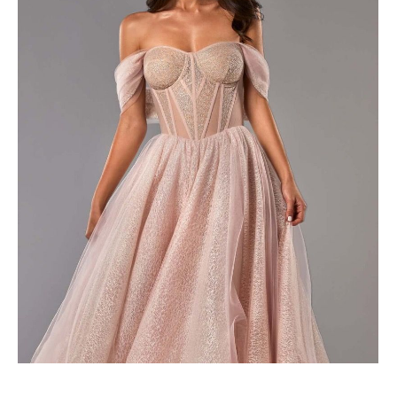
niż sukienka panny młodej, ale jednocześnie powinna
podkreślać urodę świadkowej. Kolor sukienki zależy od
preferencji panny młodej, ale zwykle świadkowa ubiera się w
kolorystyce zbliżonej do sukienki panny młodej. Często
wybiera się pastelowe kolory, takie jak róż, błękit czy mięta.
Sukienki w kolorze nude również są popularne. Kolejnym
ważnym czynnikiem jest fason sukienki. Świadkowa powinna
unikać kreacji, które są zbyt krótkie, zbyt obcisłe lub zbyt
dekoltowane. Sukienka powinna być elegancka i skromna,
ale jednocześnie modna. Długość sukienki pow