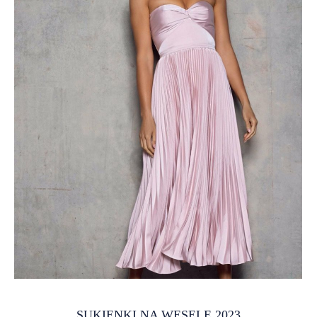
E-Garderobe. Markowe sukienki, oryginalne torebki i buty,
eleganckie garnitury w jednym miejscu. W E-Garderobe
znajdziesz wszystko, czego potrzebujesz. Niezależnie od
okazji, Twojego stylu czy zasobności portfela. Dołożyliśmy
wszelkich starań, abyś wśród wybranych przez nas kreacji
znalazła tą jedyną wymarzoną. Poza opcją
kup/sprzedaj/wypożycz w E-Garderobe możesz skorzystać
również z pierwszej w Polsce subskrypcji modowej. Z naszym
abo
SUKIENKI NA WESELE 2023