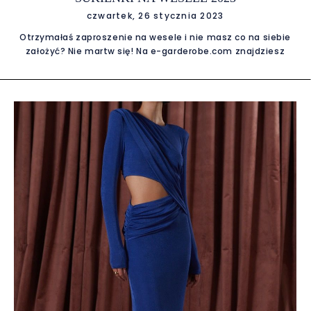
czwartek, 26 stycznia 2023
Otrzymałaś zaproszenie na wesele i nie masz co na siebie
założyć? Nie martw się! Na e-garderobe.com znajdziesz
idealną sukienkę na wesele, która zachwyci wszystkich
gości. Wybierając kreację na wesele warto wziąć pod uwagę
najmodniejsze kolory w 2023 roku. A są to według Pantone
pastelowy i intensywny róż, trawiasta zieleń, pomarańcz,
głęboka czerwień, odcień łososiowy oraz przybrudzony błękit.
Zatem możesz postawić zarówno na odcienie stonowane,
jak i mocne kolory, które w szczególności mile widziane są
latem np. w ogrodzie czy namiocie. Jeśli jesteś świadkową
wybierz sukienkę w odcieniu stonowanym, aby nie przykryć
blasku panny młodej. Jakie fasony sukienek na wesele są
najmodniejsze w 2023 roku? Opcji stylizacji na wesele jest
wiele, a wszystkie wypożyczysz w E-Garderobe! Fason, który
polecamy Ci w szczególności to sukienka midi z gorsetem z
pl