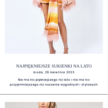
NAJPIĘKNIEJSZE SUKIENKI NA LATO
środa, 26 kwietnia 2023
Nie ma nic piękniejszego niż lato i nie ma nic
przyjemniejszego niż noszenie wygodnych i stylowych
sukienek. W naszej kolekcji na sezon letni 2023 znajdziesz
wiele modeli, które sprawią, że będziesz wyglądać nie tylko
modnie, ale również poczujesz się komfortowo i swobodnie.
Nasze letnie sukienki to połączenie wygody i elegancji.