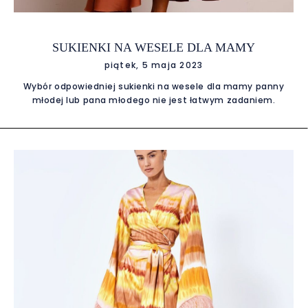
SUKIENKI NA WESELE DLA MAMY
piątek, 5 maja 2023
Wybór odpowiedniej sukienki na wesele dla mamy panny
młodej lub pana młodego nie jest łatwym zadaniem.
Sukienka musi być elegancka, wygodna i odpowiednio
dopasowana do figury. Warto też pamiętać o tym, że nie
powinna przyciągać zbyt dużej uwagi, aby nie przesłonić
uroczystości. Przede wszystkim należy zwrócić uwagę na
fason sukienki. Dobrym wyborem są sukienki o klasycznym
kroju, np. na jedno ramię lub z dekoltem w serek. Możesz
zdecydować się na sukienkę o klasycznym kroju, np. w formie
litery A lub sukienkę o fasonie empire, która podkreśli talię i
delikatnie ukryje biodra. Warto wybrać sukienkę, która
podkreśli kobiece kształty i tuszuje mankamenty figury.
Kolejnym ważnym aspektem jest dobór koloru sukienki.
Najlepiej wybierać kolory stonowane, np. granatowy, czarny
czy szary. Warto unikać zbyt jaskrawych kolorów, które mogą
przyciągać zbyt dużą uwagę. W tym sezonie bardzo modne
są delikatne, pastelowe kolory, zwiewne tkaniny oraz koronki