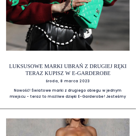
LUKSUSOWE MARKI UBRAŃ Z DRUGIEJ RĘKI
TERAZ KUPISZ W E-GARDEROBE
środa, 8 marca 2023
Nowość! Światowe marki z drugiego obiegu w jednym
miejscu - teraz to możliwe dzięki E-Garderobe! Jesteśmy
jedyną na rynku platformą ekspercką, na której
wypożyczysz, kupisz i sprzedasz ekskluzywne rzeczy z
drugiej ręki. Potrzebujesz wyjątkowej kreacji na zbliżającą się
okazję? Wypożycz! Poszukujesz perełek modowych do
swoich codziennych stylizacji? Kup! Pragniesz pozbyć się
nadmiaru rzeczy ze swojej garderoby? Sprzedaj! Bądź eco z