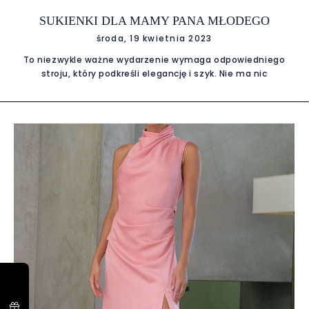
SUKIENKI DLA MAMY PANA MŁODEGO
środa, 19 kwietnia 2023
To niezwykle ważne wydarzenie wymaga odpowiedniego
stroju, który podkreśli elegancję i szyk. Nie ma nic
piękniejszego niż duma i radość, jakie odczuwa matka
widząc swojego syna wychodzącego na ślubny kobierzec.
Dlatego warto zadbać o swój wygląd, by podkreślić swoją
szczególną rolę w tym dniu. Sukienki dla mamy pana
młodego to doskonały sposób na uzyskanie wyjątkowego i
eleganckiego looku. Wybór odpowiedniej sukienki dla mamy
pana młodego jest bardzo ważnym elementem
przygotowań do ślubu. Mama przyszłego pana młodego
pełni jedną z kluczowych ról podczas uroczystości, dlatego
też jej strój powinien być przemyślany i dopasowany do
okazji. Przede wszystkim, warto zwrócić uwagę na formalny
charakter wydarzenia. Sukienka dla mamy pana młodego
powinna być odpowiednio elegancka i dostosowana do
uroczystej atmosfery. Wybierając sukienkę, należy również
kierować się indywidualnymi preferencjami i stylem, którym