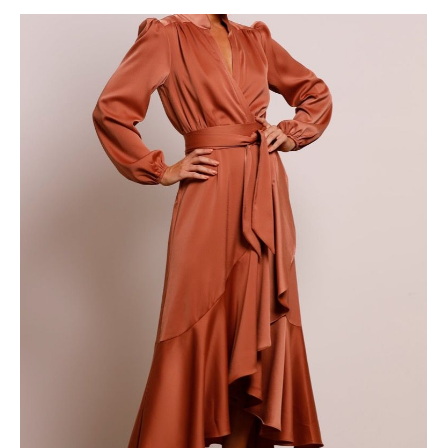
propozycje z tiulu. W ostatnim czasie bardzo modne stały
się tiulowe sukienki w pastelowych kolorach, takich jak
pudrowy róż czy zieleń. Taki wybór z pewnością wpisuje się w
aktualne trendy i pozwala poczuć się wyjątkowo. Sukienki
tiulowe występują w różnych fasonach - od zwiewnych i
lekkich po bardziej dopasowane modele. Ważne, aby
dopasować fason do swojej sylwetki, by sukienka idealnie
podkreślała jej atuty. W E-Garderobe wypożyczysz tiulowe
sukienki midi, które pasują niemal na każdą sylwetkę. Dobrze
dobrane dodatki, takie jak biżuteria czy buty, podkreślą
charakter stylizacji. W przypadku tiulowych sukienek
najlepiej postawić na delikatne, subtelne akcenty, aby nie
przytłoczyć całości. Tiulowe sukie