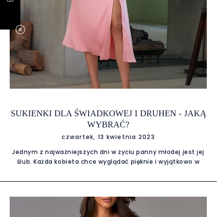
SUKIENKI DLA ŚWIADKOWEJ I DRUHEN - JAKĄ
WYBRAĆ?
czwartek, 13 kwietnia 2023
Jednym z najważniejszych dni w życiu panny młodej jest jej
ślub. Każda kobieta chce wyglądać pięknie i wyjątkowo w
tym szczególnym dniu. Jednak nie tylko panna młoda
powinna zwrócić uwagę na swój strój. Równie ważna jest
kreacja świadkowej. Jakie sukienki będą odpowiednie dla tej
roli? Przede wszystkim, sukienka świadkowej powinna być
elegancka i wygodna. Nie powinna przyciągać uwagi bardziej