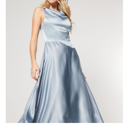
Wykonane są z materiałów, które pozwalają skórze
oddychać, a jednocześnie prezentują się pięknie i
przyciągają uwagę Krótkie sukienki będą idealnym wyborem
na letnie dni, kiedy chcesz poczuć wiatr we włosach i mieć
wolność ruchów. Natomiast długie sukienki doskonale
sprawdzą się podczas wieczornych spacerów, kiedy chcesz
wyglądać elegancko, a jednocześnie czuć się swobodnie. W
naszej kolekcji znajdziesz wiele wzorów i kolorów, które z
pewnością zachwycą Cię swoim pięknem. Pastelowe
odcienie to klasyka, która nigdy nie wychodzi z mody i jest
idealnym wyborem na letnie dni. Kolorowe sukienki na la