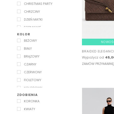
CHRISTMAS PARTY
LILY AND ROSE
CHRZCINY
LUV AJ
DZIEŃ MATKI
MARMARA STERLING
FORMALNIE
MISHA
KOLOR
GARDEN PARTY
MOS MOSH
BEŻOWY
NOWOŚ
IMIENINY
MILLA
BIAŁY
IMPREZA
BRAIDED ELEGANC
PASDUCHAS
BRĄZOWY
Wypożycz od
45,0
IMPREZA LETNIA
SISTER JANE
ZAMÓW PRZYMIARK
CZARNY
IMPREZA W PLENERZE
WINONA
CZERWONY
KOMUNIA
FIOLETOWY
NA CO DZIEŃ
KOLOROWY
PANIEŃSKI
ZDOBIENIA
NIEBIESKI
RANDKA
KORONKA
POMARAŃCZOWY
ROZDANIE NAGRÓD
KWIATY
RÓŻOWY