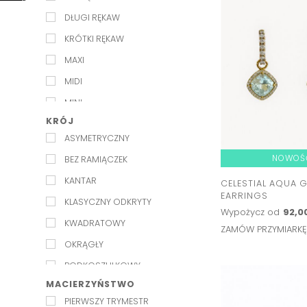
DŁUGI RĘKAW
KRÓTKI RĘKAW
MAXI
MIDI
MINI
KRÓJ
PÓŁRĘKAWEK
ASYMETRYCZNY
RĘKAW 3/4
NOWOŚ
BEZ RAMIĄCZEK
KANTAR
CELESTIAL AQUA 
EARRINGS
KLASYCZNY ODKRYTY
Wypożycz od
92,00
KWADRATOWY
ZAMÓW PRZYMIARK
OKRĄGŁY
PODKOSZULKOWY
MACIERZYŃSTWO
SERDUSZKO
PIERWSZY TRYMESTR