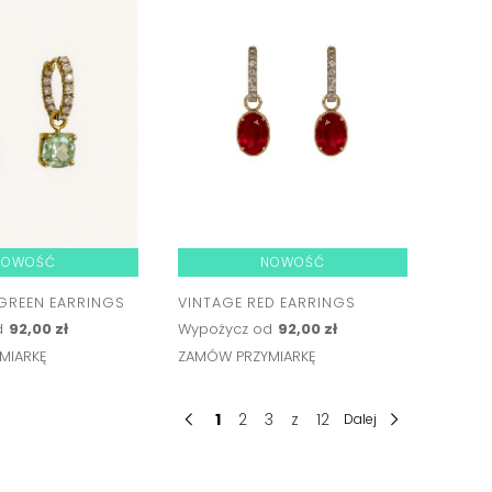
NOWOŚĆ
NOWOŚĆ
GREEN EARRINGS
VINTAGE RED EARRINGS
d
92,00 zł
Wypożycz od
92,00 zł
MIARKĘ
ZAMÓW PRZYMIARKĘ
1
2
3
z
12
Dalej