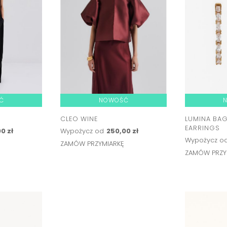
Ć
NOWOŚĆ
CLEO WINE
LUMINA BA
EARRINGS
0 zł
Wypożycz od
250,00 zł
Wypożycz o
Ę
ZAMÓW PRZYMIARKĘ
ZAMÓW PRZY