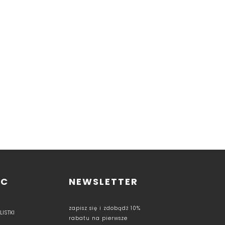
OC
NEWSLETTER
zapisz się i zdobądź 10%
ISTKI
rabatu na pierwsze