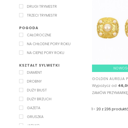
W SZPIC
DRUGI TRYMESTR
W ŁÓDKĘ
TRZECI TRYMESTR
WODA
Z KOŁNIERZYKIEM
POGODA
CAŁOROCZNE
ZE STÓJKĄ
NA CHŁODNE PORY ROKU
NA CIEPŁE PORY ROKU
KSZTAŁT SYLWETKI
NOWOŚ
DIAMENT
GOLDEN AURELIA 
DROBNY
Wypożycz od
46,0
DUŻY BIUST
ZAMÓW PRZYMIARK
DUŻY BRZUCH
GAZETA
1 - 20 z
236
produkt
GRUSZKA
JABŁKO