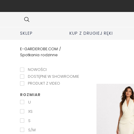
ej zakładki KUP z 2 ręki
Item
3
of
10
SKLEP
KUP Z DRUGIEJ RĘKI
E-GARDEROBE.COM
/
Spotkania rodzinne
NOWOŚCI
DOSTĘPNE W SHOWROOMIE
PRODUKT Z VIDEO
ROZMIAR
U
XS
S
S/M