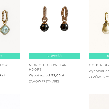
Ć
NOWOŚĆ
GLOW
MIDNIGHT GLOW PEARL
GOLDEN DE
HOOPS
Wypożycz o
 zł
Wypożycz od
92,00 zł
ZAMÓW PRZY
Ę
ZAMÓW PRZYMIARKĘ