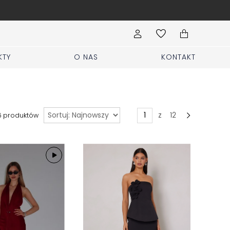
Wypełnij formularz Sprzed
KTY
O NAS
KONTAKT
Sortuj
z
12
6
produktów