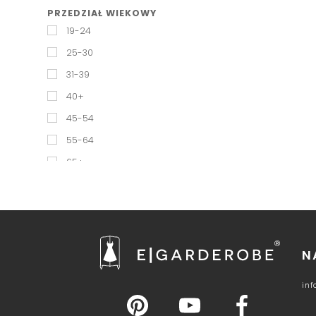
PRZEDZIAŁ WIEKOWY
KLEPSYDRA
19-24
KOLUMNA
25-30
PROSTOKĄT
31-39
ROŻEK
40+
SPORTOWY
45-54
TRÓJKĄT
55-64
65+
N
in