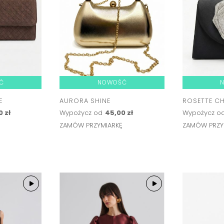
Ć
NOWOŚĆ
E
AURORA SHINE
ROSETTE C
0 zł
Wypożycz od
45,00 zł
Wypożycz o
Ę
ZAMÓW PRZYMIARKĘ
ZAMÓW PRZY