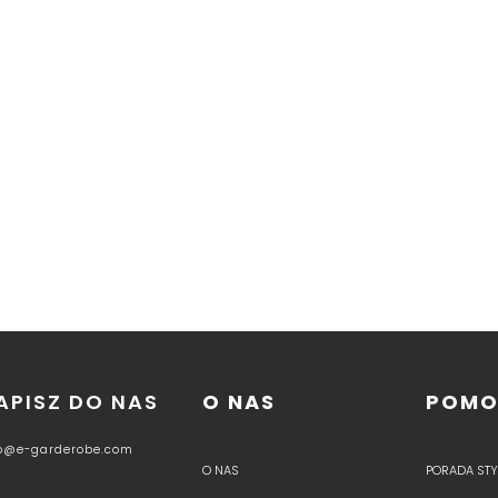
APISZ DO NAS
O NAS
POM
fo@e-garderobe.com
O NAS
PORADA STYL