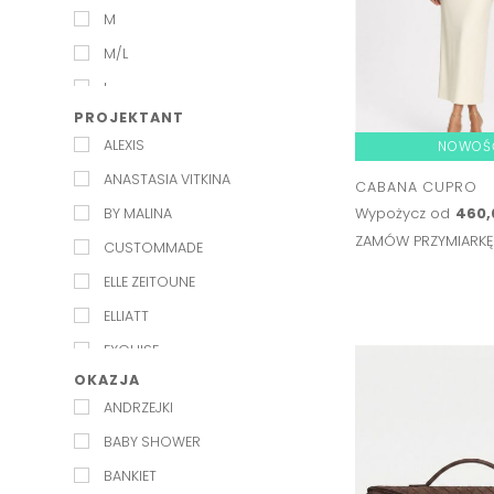
M
M/L
L
PROJEKTANT
XL
ALEXIS
NOWOŚ
ANASTASIA VITKINA
CABANA CUPRO
Wypożycz od
460,
BY MALINA
ZAMÓW PRZYMIARK
CUSTOMMADE
ELLE ZEITOUNE
ELLIATT
EXQUISE
OKAZJA
JENESEQUA
ANDRZEJKI
KAROLINA NAJI
BABY SHOWER
KELLY&KATIE
BANKIET
L'IDEE