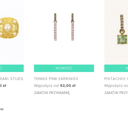
Ć
NOWOŚĆ
PEARL STUDS
TENNIS PINK EARRINGS
PISTACHIO 
0 zł
Wypożycz od
92,00 zł
Wypożycz o
Ę
ZAMÓW PRZYMIARKĘ
ZAMÓW PRZY
ów