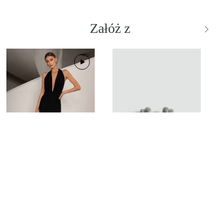
Załóż z
BESTSELLER
RAVEN
OFELIA EARRINGS
Wypożycz od
450,00 zł
Wypożycz od
57,00 zł
ZAMÓW PRZYMIARKĘ
ZAMÓW PRZYMIARKĘ