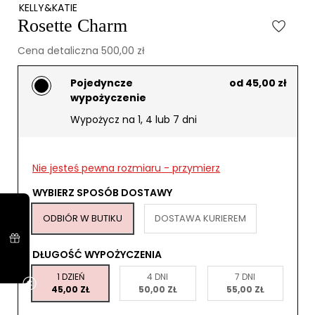
KELLY&KATIE
Rosette Charm
Cena detaliczna 500,00 zł
Pojedyncze
od 45,00 zł
wypożyczenie
Wypożycz na 1, 4 lub 7 dni
Nie jesteś pewna rozmiaru - przymierz
WYBIERZ SPOSÓB DOSTAWY
ODBIÓR W BUTIKU
DOSTAWA KURIEREM
DŁUGOŚĆ WYPOŻYCZENIA
1 DZIEŃ
4 DNI
7 DNI
45,00 ZŁ
50,00 ZŁ
55,00 ZŁ