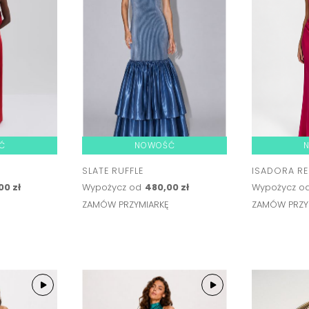
Ć
NOWOŚĆ
SLATE RUFFLE
ISADORA R
00 zł
Wypożycz od
480,00 zł
Wypożycz o
Ę
ZAMÓW PRZYMIARKĘ
ZAMÓW PRZY