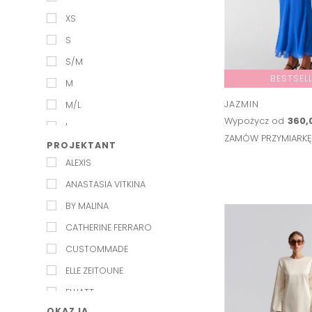
XS
S
S/M
BESTSEL
M
JAZMIN
M/L
Wypożycz od
360,
L
ZAMÓW PRZYMIARK
PROJEKTANT
XL
ALEXIS
ANASTASIA VITKINA
BY MALINA
CATHERINE FERRARO
CUSTOMMADE
ELLE ZEITOUNE
ELLIATT
OKAZJA