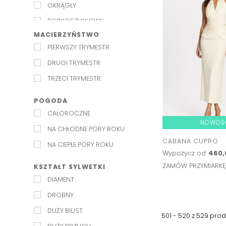
OKRĄGŁY
PODKOSZULKOWY
MACIERZYŃSTWO
SERDUSZKO
PIERWSZY TRYMESTR
W SZPIC
DRUGI TRYMESTR
W ŁÓDKĘ
TRZECI TRYMESTR
WODA
Z KOŁNIERZYKIEM
POGODA
CAŁOROCZNE
ZE STÓJKĄ
NOWOŚ
NA CHŁODNE PORY ROKU
CABANA CUPRO
NA CIEPŁE PORY ROKU
Wypożycz od
460,
ZAMÓW PRZYMIARK
KSZTAŁT SYLWETKI
DIAMENT
DROBNY
DUŻY BIUST
501 - 520 z
529
prod