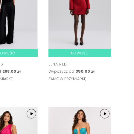
NOWOŚĆ
NOWOŚĆ
TS
ELNA RED
d
288,00 zł
Wypożycz od
350,00 zł
MIARKĘ
ZAMÓW PRZYMIARKĘ