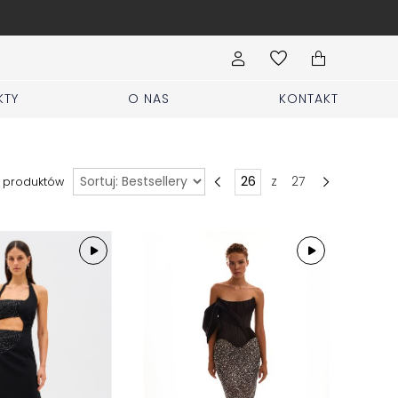
enie
Odwied
KTY
O NAS
KONTAKT
Sortuj
z
27
produktów