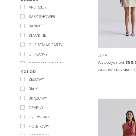
EXQUISE
ANDRZEJKI
INDEX JAPAN
BABY SHOWER
JENESEQUA
BANKIET
KAROLINA NAJI
BLACK TIE
KEEPSAKE
CHRISTMAS PARTY
KELLY&KATIE
CHRZCINY
ELNA
L'IDEE
Wypożycz od
350,
CZERWONY DYWAN
LILY AND ROSE
ZAMÓW PRZYMIARK
KOLOR
FORMALNIE
LULU MADELINE
BEŻOWY
GALA
LUV AJ
BIAŁY
GARDEN PARTY
MAISON TALULAH
BRĄZOWY
IMIENINY
MARMARA STERLING
CZARNY
IMPREZA
MISHA
CZERWONY
IMPREZA LETNIA
MOS MOSH
FIOLETOWY
IMPREZA W PLENERZE
MESHKI
KOLOROWY