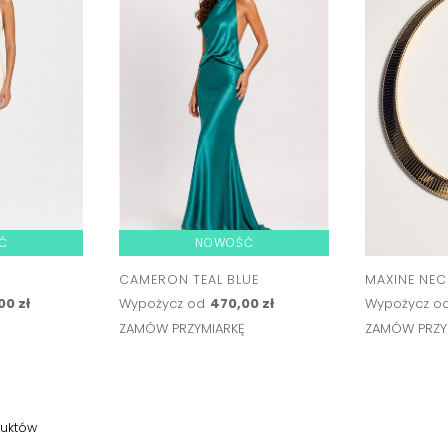
Ć
NOWOŚĆ
CAMERON TEAL BLUE
MAXINE NEC
00 zł
Wypożycz od
470,00 zł
Wypożycz o
Ę
ZAMÓW PRZYMIARKĘ
ZAMÓW PRZY
uktów