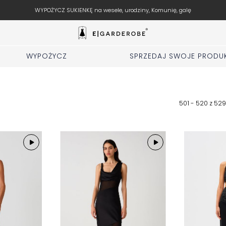
Pranie i ubezpieczenie kreacji jest w c
WYPOŻYCZ
SPRZEDAJ SWOJE PRODU
501 - 520 z
529