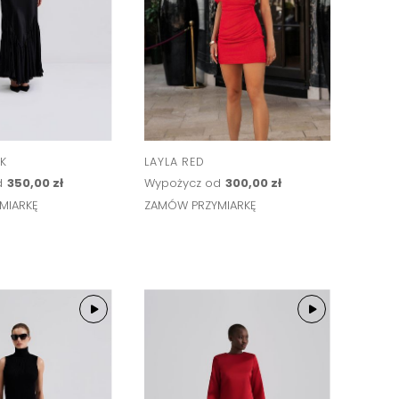
K
LAYLA RED
d
350,00 zł
Wypożycz od
300,00 zł
MIARKĘ
ZAMÓW PRZYMIARKĘ