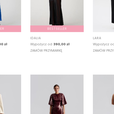
LER
BESTSELLER
IDALIA
LARA
00 zł
Wypożycz od
390,00 zł
Wypożycz o
Ę
ZAMÓW PRZYMIARKĘ
ZAMÓW PRZY