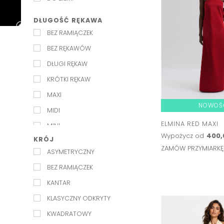
ŚLUB W OGRODZIE
DŁUGOŚĆ RĘKAWA
BEZ RAMIĄCZEK
BEZ RĘKAWÓW
DŁUGI RĘKAW
KRÓTKI RĘKAW
MAXI
NOWOŚ
MIDI
ELMINA RED MAXI
MINI
Wypożycz od
400,
KRÓJ
NA RAMIĄCZKACH
ZAMÓW PRZYMIARK
ASYMETRYCZNY
PÓŁRĘKAWEK
BEZ RAMIĄCZEK
RĘKAW 3/4
KANTAR
KLASYCZNY ODKRYTY
KWADRATOWY