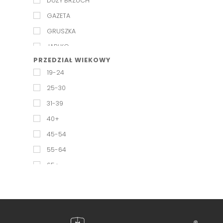
DUŻY BRZUCH
GAZETA
GRUSZKA
JABŁKO
PRZEDZIAŁ WIEKOWY
KLEPSYDRA
19-24
KOLUMNA
25-30
PROSTOKĄT
31-39
ROŻEK
40+
SPORTOWY
45-54
TRÓJKĄT
55-64
65+