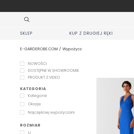
WYPOŻYCZ SUKIENKĘ na wesele, urodziny, Komunię, galę
Item
6
of
10
SKLEP
KUP Z DRUGIEJ RĘKI
E-GARDEROBE.COM
/
Wypożycz
NOWOŚCI
DOSTĘPNE W SHOWROOMIE
PRODUKT Z VIDEO
KATEGORIA
Kategorie
Okazje
Najczęściej wypożyczani
ROZMIAR
U