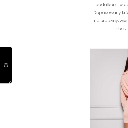
dodatkami w odc
Dopasowany krój,
na urodziny, wie
noc z