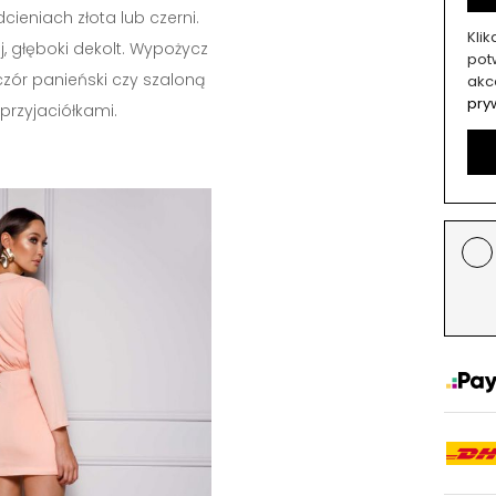
ieniach złota lub czerni.
Kli
 głęboki dekolt. Wypożycz
potw
czór panieński czy szaloną
akc
pry
 przyjaciółkami.