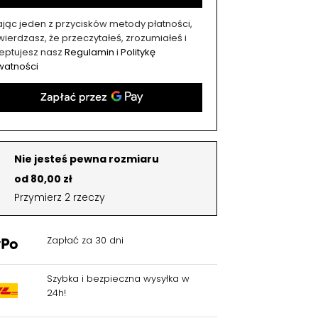
kając jeden z przycisków metody płatności,
ierdzasz, że przeczytałeś, zrozumiałeś i
eptujesz nasz
Regulamin
i
Politykę
watności
Nie jesteś pewna rozmiaru
od 80,00 zł
Przymierz 2 rzeczy
Zapłać za 30 dni
Szybka i bezpieczna wysyłka w
24h!