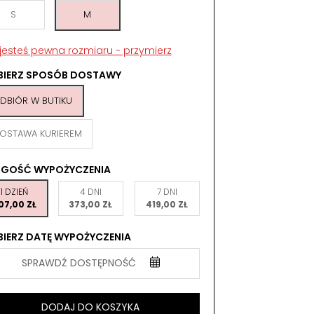
S
M
 jesteś pewna rozmiaru - przymierz
BIERZ SPOSÓB DOSTAWY
DBIÓR W BUTIKU
OSTAWA KURIEREM
UGOŚĆ WYPOŻYCZENIA
1 DZIEŃ
4 DNI
7 DNI
07,00 ZŁ
373,00 ZŁ
419,00 ZŁ
IERZ DATĘ WYPOŻYCZENIA
SPRAWDŹ DOSTĘPNOŚĆ
DODAJ DO KOSZYKA