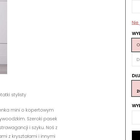
Nie
WY
O
D
DŁ
2
tatki stylisty
WYB
enka mini o kopertowym
llywoodzkim. Szeroki pasek
strawagancji i szyku. Noś z
mi z kryształami i innymi