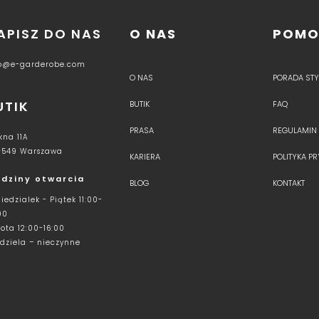
APISZ DO NAS
O NAS
POM
fo@e-garderobe.com
O NAS
PORADA STYL
UTIK
BUTIK
FAQ
PRASA
REGULAMIN
kna 11A
-549 Warszawa
KARIERA
POLITYKA P
dziny otwarcia
BLOG
KONTAKT
iedzialek - Piątek 11:00-
00
ota 12:00-16:00
dziela – nieczynne