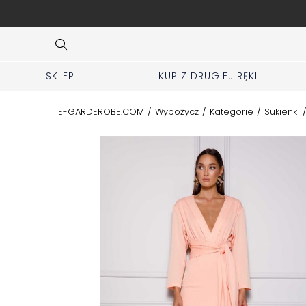
ej zakładki KUP z 2 ręki
Item
3
of
10
SKLEP
KUP Z DRUGIEJ RĘKI
E-GARDEROBE.COM
/
Wypożycz
/
Kategorie
/
Sukienki