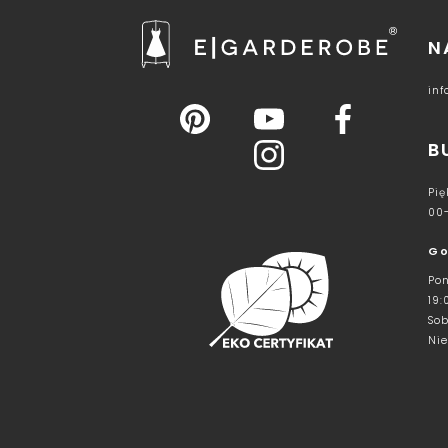
N
in
B
Pię
00
Go
Pon
19:
Sob
Nie