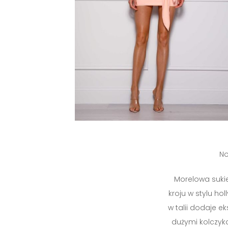
No
Morelowa suki
kroju w stylu ho
w talii dodaje ek
dużymi kolczyka