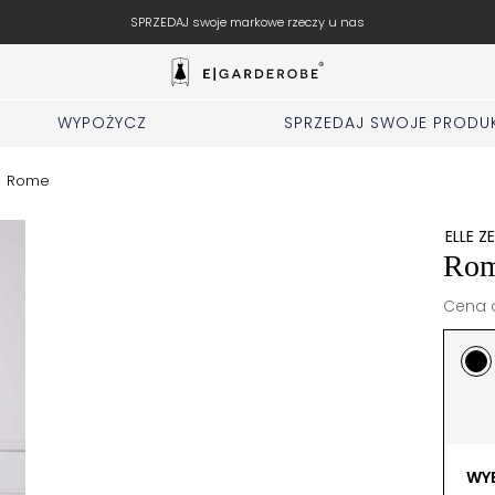
SPRZEDAJ swoje markowe rzeczy u nas
WYPOŻYCZ
SPRZEDAJ SWOJE PRODU
/
Rome
ELLE Z
Ro
Cena d
WYB