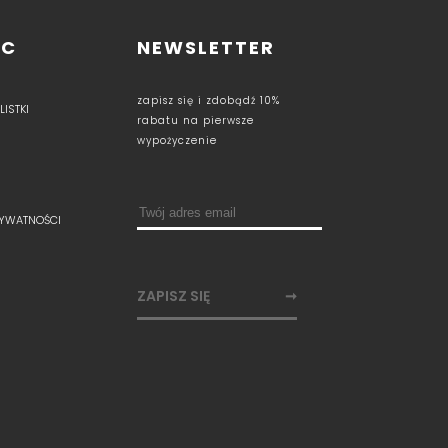
OC
NEWSLETTER
zapisz się i zdobądź 10%
ISTKI
rabatu na pierwsze
wypożyczenie
RYWATNOŚCI
ZAPISZ SIĘ
➞