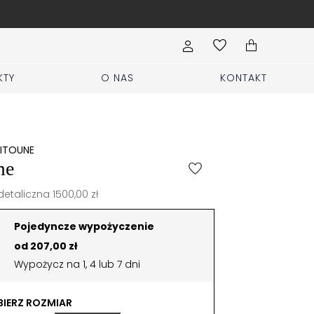
Wypełnij formularz Sprzed
KTY
O NAS
KONTAKT
EITOUNE
me
etaliczna 1500,00 zł
Pojedyncze wypożyczenie
od 207,00 zł
Wypożycz na 1, 4 lub 7 dni
IERZ ROZMIAR