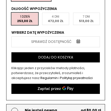
DŁUGOŚĆ WYPOŻYCZENIA
1 DZIEŃ
4 DNI
7 DNI
253,00 ZŁ
472,00 ZŁ
513,00 ZŁ
WYBIERZ DATĘ WYPOŻYCZENIA
SPRAWDŹ DOSTĘPNOŚĆ
DODAJ DO KOSZYKA
Klikając jeden z przycisków metody płatności,
potwierdzasz, że przeczytałeś, zrozumiałeś i
akceptujesz nasz
Regulamin
i
Politykę prywatności
Nie jesteś pewna
od 80,00 zł