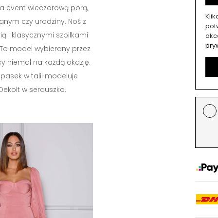
a event wieczorową porą,
Kli
anym czy urodziny. Noś z
potw
rią i klasycznymi szpilkami
akc
pry
 To model wybierany przez
y niemal na każdą okazję.
asek w talii modeluje
 Dekolt w serduszko.