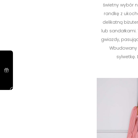
świetny wybór n
randkę z ukoch
delikatną biżute
lub sandałkami.
gwiazdy, pasując
Wbudowany p
sylwetkę.