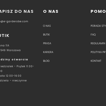
APISZ DO NAS
O NAS
POM
fo@e-garderobe.com
O NAS
PORADA STYL
UTIK
BUTIK
FAQ
PRASA
REGULAMIN
kna 11A
-549 Warszawa
KARIERA
POLITYKA P
dziny otwarcia
BLOG
KONTAKT
iedzialek - Piątek 11:00-
00
ota 12:00-16:00
dziela – nieczynne