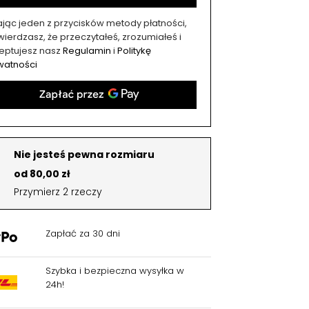
kając jeden z przycisków metody płatności,
ierdzasz, że przeczytałeś, zrozumiałeś i
eptujesz nasz
Regulamin
i
Politykę
watności
Nie jesteś pewna rozmiaru
od 80,00 zł
Przymierz 2 rzeczy
Zapłać za 30 dni
Szybka i bezpieczna wysyłka w
24h!