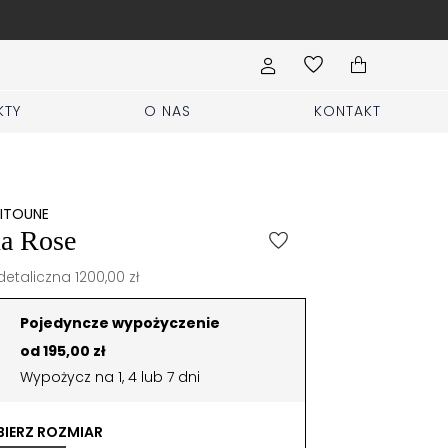
głoś rzeczy
W
KTY
O NAS
KONTAKT
EITOUNE
a Rose
etaliczna 1200,00 zł
Pojedyncze wypożyczenie
od 195,00 zł
Wypożycz na 1, 4 lub 7 dni
IERZ ROZMIAR