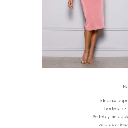
No
Idealnie dop
bodycon z 
Perfekcyjnie podkr
że poczujdesz 