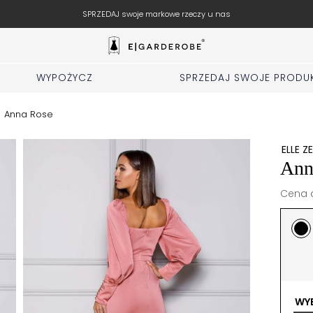
Wypełnij formularz Sprzedaj i z
WYPOŻYCZ
SPRZEDAJ SWOJE PRODU
/
Anna Rose
ELLE Z
Ann
Cena d
WYB