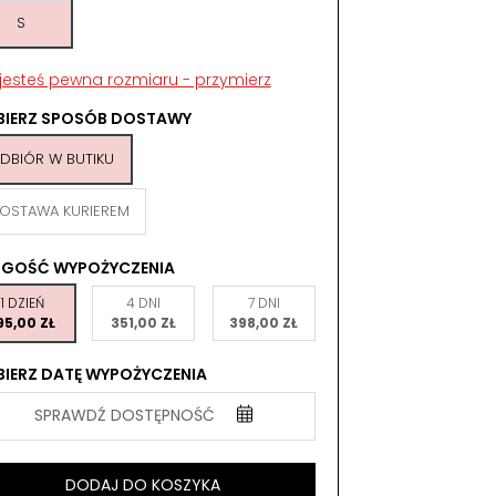
S
 jesteś pewna rozmiaru - przymierz
BIERZ SPOSÓB DOSTAWY
DBIÓR W BUTIKU
OSTAWA KURIEREM
UGOŚĆ WYPOŻYCZENIA
1 DZIEŃ
4 DNI
7 DNI
95,00 ZŁ
351,00 ZŁ
398,00 ZŁ
IERZ DATĘ WYPOŻYCZENIA
SPRAWDŹ DOSTĘPNOŚĆ
DODAJ DO KOSZYKA