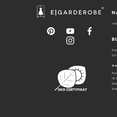
N
in
B
Pię
00
Go
Pon
19:
Sob
Nie