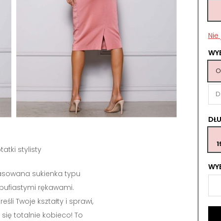
Nie
WY
O
D
DŁ
1
tatki stylisty
WYB
asowana sukienka typu
bufiastymi rękawami.
eśli Twoje kształty i sprawi,
się totalnie kobieco! To