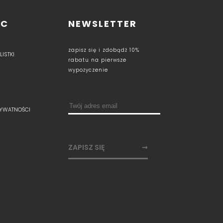
OC
NEWSLETTER
zapisz się i zdobądź 10%
ISTKI
rabatu na pierwsze
wypożyczenie
RYWATNOŚCI
ZAPISZ SIĘ
➞