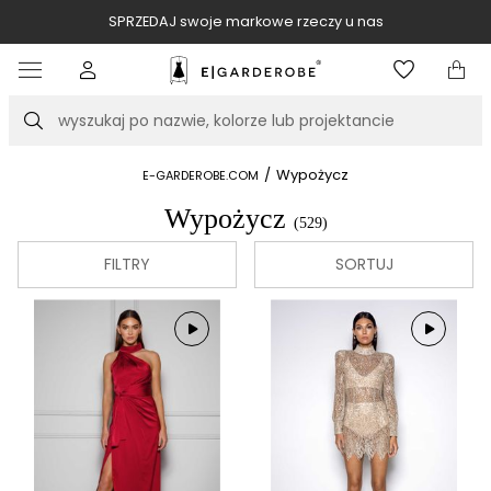
SPRZEDAJ swoje markowe rzeczy u nas
Item
3
of
Szukaj
10
/
Wypożycz
E-GARDEROBE.COM
Wypożycz
(529)
FILTRY
SORTUJ