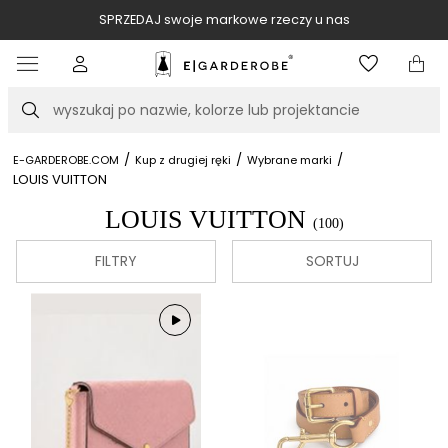
SPRZEDAJ swoje markowe rzeczy u nas
Item
3
of
Szukaj
10
/
/
/
E-GARDEROBE.COM
Kup z drugiej ręki
Wybrane marki
LOUIS VUITTON
LOUIS VUITTON
(100)
FILTRY
SORTUJ