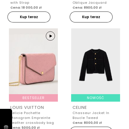
with Strap
Oblique Jacquard
Cena: 18 000,00 zł
Cena: 8900,00 zł
Kup teraz
Kup teraz
BESTSELLER
NOWOŚĆ
LOUIS VUITTON
CELINE
Felicie Pochette
Chasseur Jacket In
Monogram Empreinte
Boucle Tweed
Leather crossbody bag
Cena: 8000,00 zł
Cena: 5000,00 zł