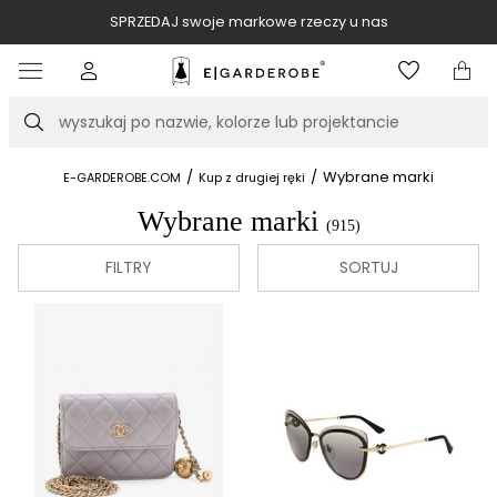
SPRZEDAJ swoje markowe rzeczy u nas
Item
3
of
Szukaj
10
/
/
Wybrane marki
E-GARDEROBE.COM
Kup z drugiej ręki
Wybrane marki
(915)
FILTRY
SORTUJ