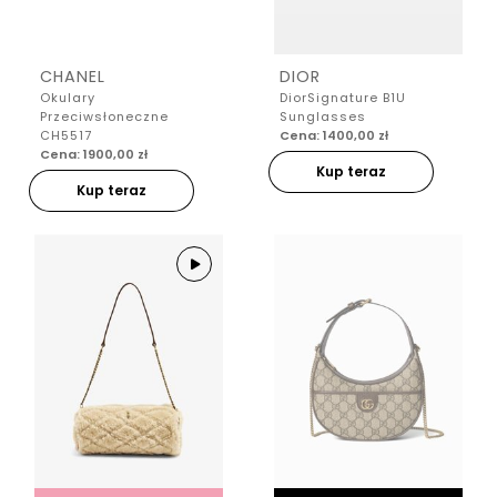
CHANEL
DIOR
Okulary
DiorSignature B1U
Przeciwsłoneczne
Sunglasses
CH5517
Cena: 1400,00 zł
Cena: 1900,00 zł
Kup teraz
Kup teraz