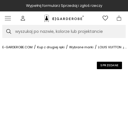
Wypełnij formularz Sprzedaj i zgłoś rzeczy
Item
4
of
Szukaj
10
/
/
/
/
...
A
E-GARDEROBE.COM
Kup z drugiej ręki
Wybrane marki
LOUIS VUITTON
SPRZEDANE