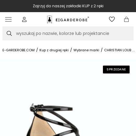
SPRZEDAJ swoje markowe rzeczy u nas
Item
3
of
Szukaj
10
/
/
/
...
E-GARDEROBE.COM
Kup z drugiej ręki
Wybrane marki
CHRISTIAN LOUBOU
SPRZEDANE