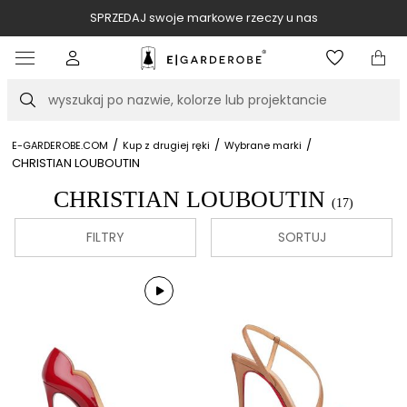
SPRZEDAJ swoje markowe rzeczy u nas
Item
3
of
Szukaj
10
/
/
/
E-GARDEROBE.COM
Kup z drugiej ręki
Wybrane marki
CHRISTIAN LOUBOUTIN
CHRISTIAN LOUBOUTIN
(17)
FILTRY
SORTUJ