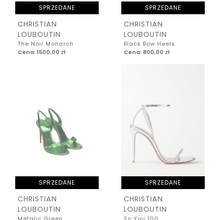
SPRZEDANE
SPRZEDANE
CHRISTIAN
CHRISTIAN
LOUBOUTIN
LOUBOUTIN
The Noir Monarch
Black Bow Heels
Cena: 1500,00 zł
Cena: 800,00 zł
SPRZEDANE
SPRZEDANE
CHRISTIAN
CHRISTIAN
LOUBOUTIN
LOUBOUTIN
Metalic Green
So You 100