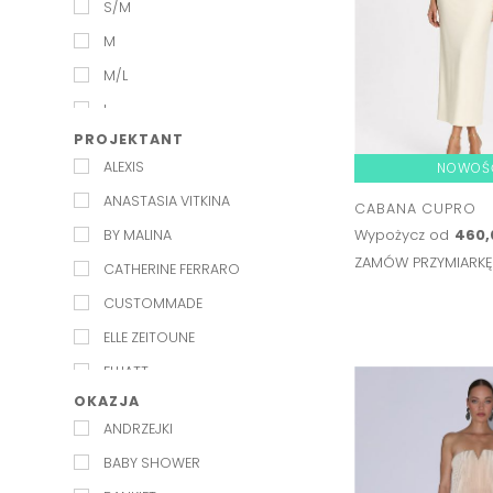
S/M
M
M/L
L
PROJEKTANT
XL
ALEXIS
NOWOŚ
ANASTASIA VITKINA
CABANA CUPRO
Wypożycz od
460,
BY MALINA
ZAMÓW PRZYMIARK
CATHERINE FERRARO
CUSTOMMADE
ELLE ZEITOUNE
ELLIATT
OKAZJA
EXQUISE
ANDRZEJKI
KAROLINA NAJI
BABY SHOWER
KELLY&KATIE