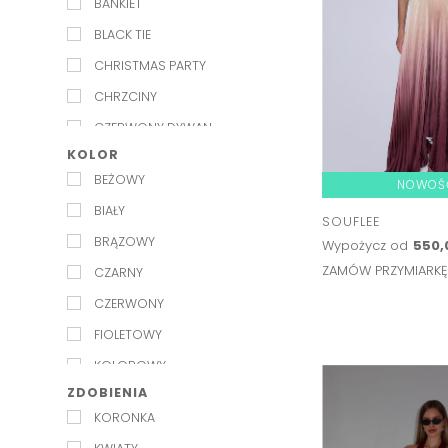
BANKIET
L'IDEE
BLACK TIE
LILY AND ROSE
CHRISTMAS PARTY
LULU MADELINE
CHRZCINY
LUV AJ
CZERWONY DYWAN
MARMARA STERLING
KOLOR
GALA
MISHA
BEŻOWY
NOWOŚ
GARDEN PARTY
MOS MOSH
BIAŁY
IMIENINY
SOUFLEE
MESHKI
BRĄZOWY
Wypożycz od
550,
IMPREZA
MILLA
ZAMÓW PRZYMIARK
CZARNY
IMPREZA LETNIA
PASDUCHAS
CZERWONY
IMPREZA W PLENERZE
WINONA
FIOLETOWY
KARNAWAŁ
KOLOROWY
KOMUNIA
ZDOBIENIA
NIEBIESKI
PANIEŃSKI
KORONKA
POMARAŃCZOWY
RANDKA