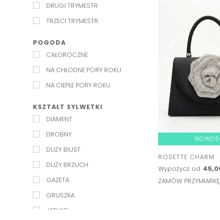
DRUGI TRYMESTR
W ŁÓDKĘ
TRZECI TRYMESTR
WODA
Z KOŁNIERZYKIEM
POGODA
CAŁOROCZNE
ZE STÓJKĄ
NA CHŁODNE PORY ROKU
NA CIEPŁE PORY ROKU
KSZTAŁT SYLWETKI
DIAMENT
DROBNY
NOWOŚ
DUŻY BIUST
ROSETTE CHARM
DUŻY BRZUCH
Wypożycz od
45,0
GAZETA
ZAMÓW PRZYMIARK
GRUSZKA
JABŁKO