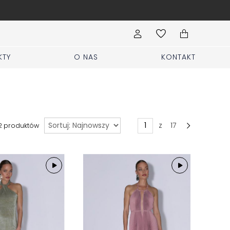
Wypełnij formularz Sprzed
KTY
O NAS
KONTAKT
Sortuj
z
17
2
produktów