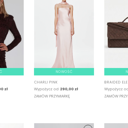
Ć
NOWOŚĆ
CHARLI PINK
BRAIDED EL
0 zł
Wypożycz od
290,00 zł
Wypożycz o
Ę
ZAMÓW PRZYMIARKĘ
ZAMÓW PRZY