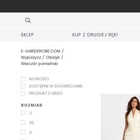
ej zakładki KUP z 2 ręki
Item
3
of
10
SKLEP
KUP Z DRUGIEJ RĘKI
E-GARDEROBE.COM
/
Wypożycz
/
Okazje
/
Wieczór panieński
NOWOŚCI
DOSTĘPNE W SHOWROOMIE
PRODUKT Z VIDEO
ROZMIAR
U
XS
S