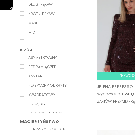
DŁUGI RĘKAW
KRÓTKI RĘKAW
MAXI
MIDI
MINI
KRÓJ
NA RAMIĄCZKACH
ASYMETRYCZNY
RĘKAW 3/4
BEZ RAMIĄCZEK
NOWOŚ
KANTAR
KLASYCZNY ODKRYTY
JELENA ESPRESSO
Wypożycz od
230,0
KWADRATOWY
ZAMÓW PRZYMIARK
OKRĄGŁY
PODKOSZULKOWY
MACIERZYŃSTWO
SERDUSZKO
PIERWSZY TRYMESTR
W SZPIC