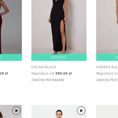
Ć
NOWOŚĆ
DALINA BLACK
DARREN BL
00 zł
Wypożycz od
380,00 zł
Wypożycz o
Ę
ZAMÓW PRZYMIARKĘ
ZAMÓW PRZY