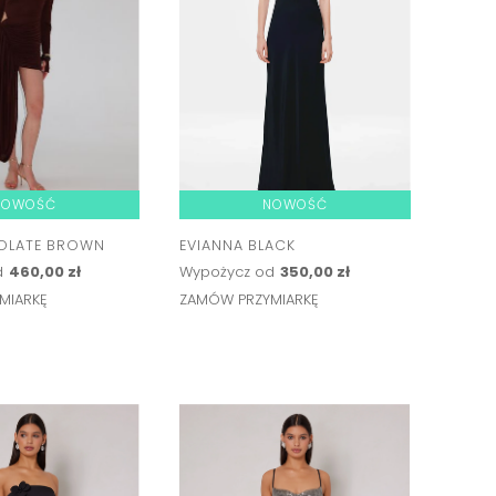
NOWOŚĆ
NOWOŚĆ
OLATE BROWN
EVIANNA BLACK
d
460,00 zł
Wypożycz od
350,00 zł
MIARKĘ
ZAMÓW PRZYMIARKĘ