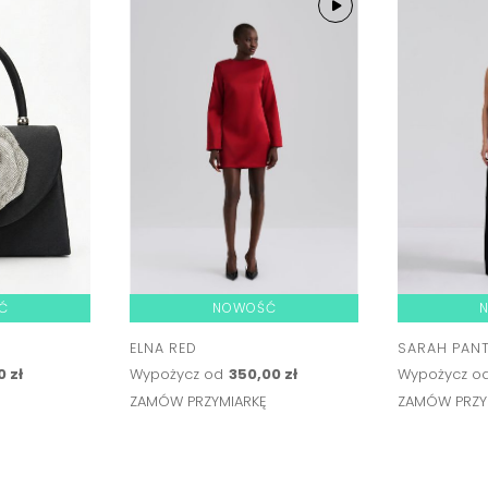
Ć
NOWOŚĆ
ELNA RED
SARAH PAN
0 zł
Wypożycz od
350,00 zł
Wypożycz o
Ę
ZAMÓW PRZYMIARKĘ
ZAMÓW PRZY