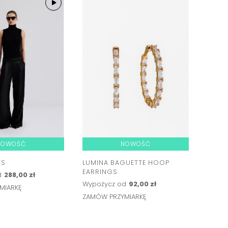
NOWOŚĆ
NOWOŚĆ
TS
LUMINA BAGUETTE HOOP
EARRINGS
d
288,00 zł
Wypożycz od
92,00 zł
MIARKĘ
ZAMÓW PRZYMIARKĘ