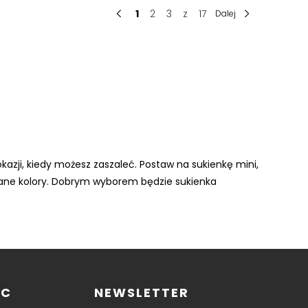
1
2
3
z
17
Dalej
okazji, kiedy możesz zaszaleć. Postaw na sukienkę mini,
wane kolory. Dobrym wyborem będzie sukienka
OC
NEWSLETTER