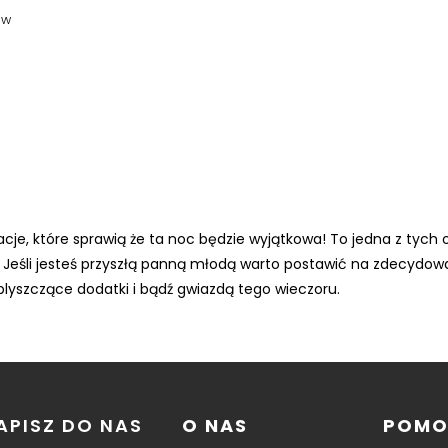
ów
acje, które sprawią że ta noc będzie wyjątkowa! To jedna z tych 
. Jeśli jesteś przyszłą panną młodą warto postawić na zdecydo
 blyszczące dodatki i bądź gwiazdą tego wieczoru.
APISZ DO NAS
O NAS
POM