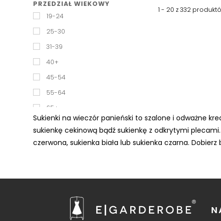
PRZEDZIAŁ WIEKOWY
KLEPSYDRA
1 - 20 z
332
produkt
19-24
KOLUMNA
25-30
PROSTOKĄT
31-39
ROŻEK
40+
SPORTOWY
45-54
TRÓJKĄT
55-64
65+
Sukienki na wieczór panieński to szalone i odważne kre
sukienkę cekinową bądź sukienkę z odkrytymi plecami
czerwona, sukienka biała lub sukienka czarna. Dobierz
N