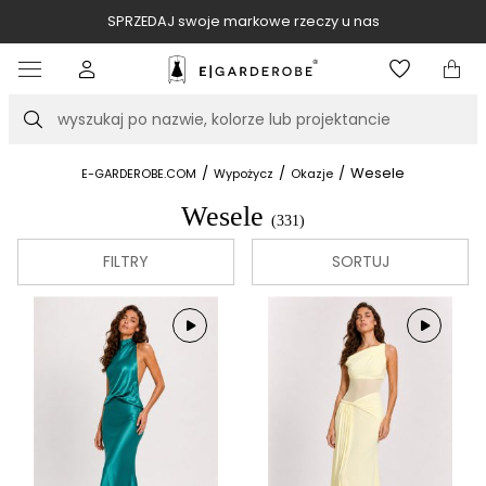
SPRZEDAJ swoje markowe rzeczy u nas
Item
3
of
Szukaj
10
/
/
/
Wesele
E-GARDEROBE.COM
Wypożycz
Okazje
Wesele
(331)
FILTRY
SORTUJ