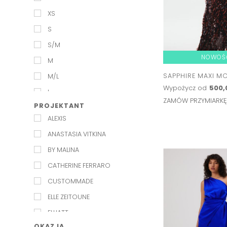
XS
S
S/M
NOWOŚ
M
SAPPHIRE MAXI M
M/L
Wypożycz od
500,
L
ZAMÓW PRZYMIARK
PROJEKTANT
XL
ALEXIS
ANASTASIA VITKINA
BY MALINA
CATHERINE FERRARO
CUSTOMMADE
ELLE ZEITOUNE
ELLIATT
OKAZJA