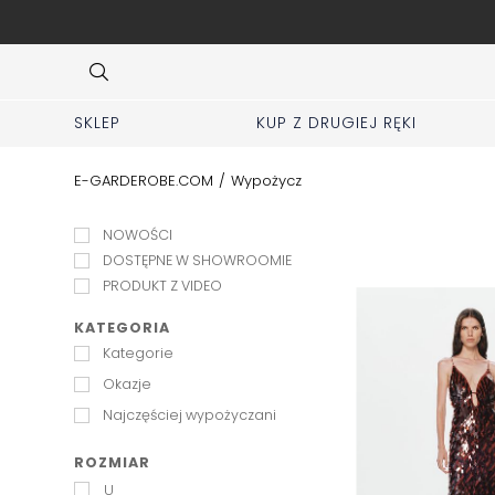
SPRZEDAJ swoje markowe rzeczy u nas
Item
4
of
10
SKLEP
KUP Z DRUGIEJ RĘKI
E-GARDEROBE.COM
/
Wypożycz
NOWOŚCI
DOSTĘPNE W SHOWROOMIE
PRODUKT Z VIDEO
KATEGORIA
Kategorie
Okazje
Najczęściej wypożyczani
ROZMIAR
U