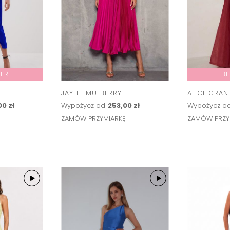
LER
BE
JAYLEE MULBERRY
ALICE CRAN
00 zł
Wypożycz od
253,00 zł
Wypożycz o
Ę
ZAMÓW PRZYMIARKĘ
ZAMÓW PRZY