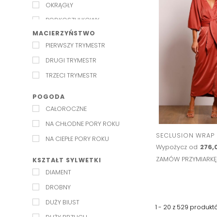
OKRĄGŁY
PODKOSZULKOWY
MACIERZYŃSTWO
SERDUSZKO
PIERWSZY TRYMESTR
W SZPIC
DRUGI TRYMESTR
W ŁÓDKĘ
TRZECI TRYMESTR
WODA
Z KOŁNIERZYKIEM
POGODA
CAŁOROCZNE
ZE STÓJKĄ
NA CHŁODNE PORY ROKU
SECLUSION WRAP
NA CIEPŁE PORY ROKU
Wypożycz od
276,0
ZAMÓW PRZYMIARK
KSZTAŁT SYLWETKI
DIAMENT
DROBNY
DUŻY BIUST
1 - 20 z
529
produkt