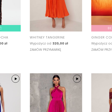
Ć
BE
OCHA
WHITNEY TANGERINE
GINGER CO
00 zł
Wypożycz od
320,00 zł
Wypożycz o
Ę
ZAMÓW PRZYMIARKĘ
ZAMÓW PRZY