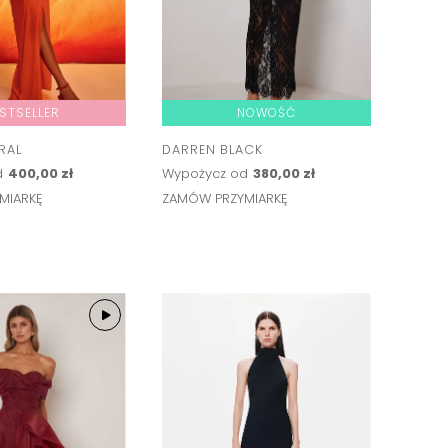
STSELLER
NOWOŚĆ
RAL
DARREN BLACK
d
400,00 zł
Wypożycz od
380,00 zł
MIARKĘ
ZAMÓW PRZYMIARKĘ