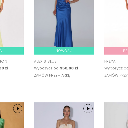
Ć
NOWOŚĆ
BE
EMON
ALEXIS BLUE
FREYA
00 zł
Wypożycz od
350,00 zł
Wypożycz o
Ę
ZAMÓW PRZYMIARKĘ
ZAMÓW PRZY