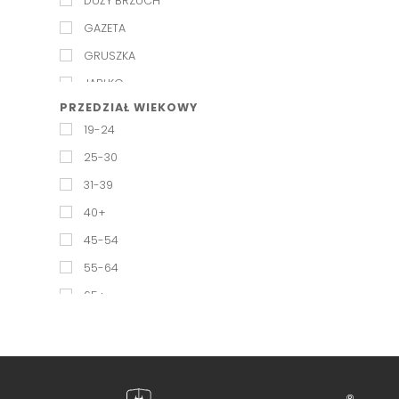
DUŻY BRZUCH
GAZETA
GRUSZKA
JABŁKO
PRZEDZIAŁ WIEKOWY
KLEPSYDRA
19-24
KOLUMNA
25-30
PROSTOKĄT
31-39
ROŻEK
40+
SPORTOWY
45-54
TRÓJKĄT
55-64
65+