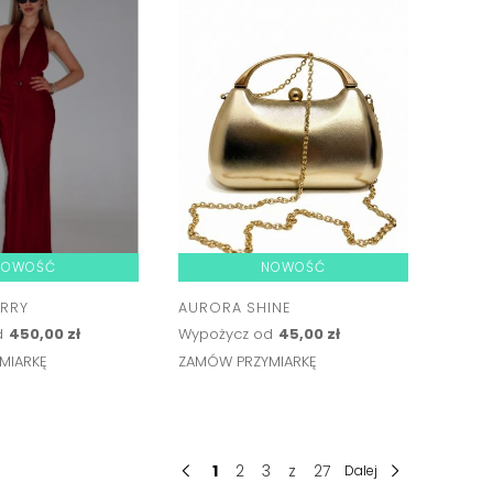
NOWOŚĆ
NOWOŚĆ
RRY
AURORA SHINE
d
450,00 zł
Wypożycz od
45,00 zł
MIARKĘ
ZAMÓW PRZYMIARKĘ
1
2
3
z
27
Dalej