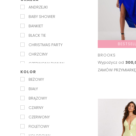
EXQUISE
ANDRZEJKI
INDEX JAPAN
BABY SHOWER
JENESEQUA
BANKIET
KAROLINA NAJI
BLACK TIE
KEEPSAKE
BESTSEL
CHRISTMAS PARTY
KELLY&KATIE
CHRZCINY
BROOKS
L'IDEE
Wypożycz od
300,
CZERWONY DYWAN
LILY AND ROSE
ZAMÓW PRZYMIARK
KOLOR
FORMALNIE
LULU MADELINE
BEŻOWY
GALA
LUV AJ
BIAŁY
GARDEN PARTY
MAISON TALULAH
BRĄZOWY
IMIENINY
MARMARA STERLING
CZARNY
IMPREZA
MISHA
CZERWONY
IMPREZA LETNIA
MOS MOSH
FIOLETOWY
IMPREZA W PLENERZE
MESHKI
KOLOROWY