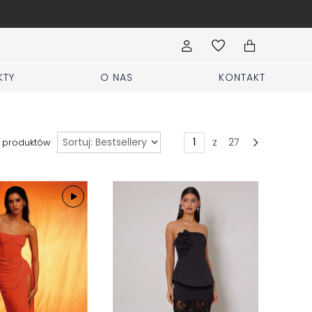
rmularz Sprzedaj i zgłoś rzeczy
KTY
O NAS
KONTAKT
Sortuj
z
27
produktów