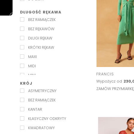
ŚLUB W OGRODZIE
DŁUGOŚĆ RĘKAWA
BEZ RAMIĄCZEK
BEZ RĘKAWÓW
DŁUGI RĘKAW
KRÓTKI RĘKAW
MAXI
MIDI
FRANCIS
MINI
Wypożycz od
230,0
KRÓJ
NA RAMIĄCZKACH
ZAMÓW PRZYMIARK
ASYMETRYCZNY
PÓŁRĘKAWEK
BEZ RAMIĄCZEK
RĘKAW 3/4
KANTAR
KLASYCZNY ODKRYTY
KWADRATOWY