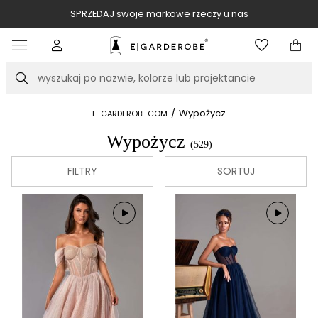
SPRZEDAJ swoje markowe rzeczy u nas
Item
3
of
Szukaj
10
/
Wypożycz
E-GARDEROBE.COM
Wypożycz
(529)
FILTRY
SORTUJ