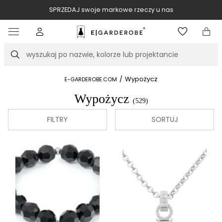
SPRZEDAJ swoje markowe rzeczy u nas
Item
3
of
Szukaj
10
/
Wypożycz
E-GARDEROBE.COM
Wypożycz
(529)
FILTRY
SORTUJ