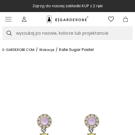
Zajrzyj do naszej zakładki KUP z 2 ręki
Item
2
of
Szukaj
10
/
/
Kate Sugar Pastel
E-GARDEROBE.COM
Wakacje