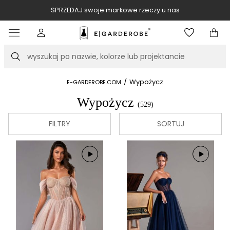
SPRZEDAJ swoje markowe rzeczy u nas
Item
3
of
Szukaj
10
/
Wypożycz
E-GARDEROBE.COM
Wypożycz
(529)
FILTRY
SORTUJ