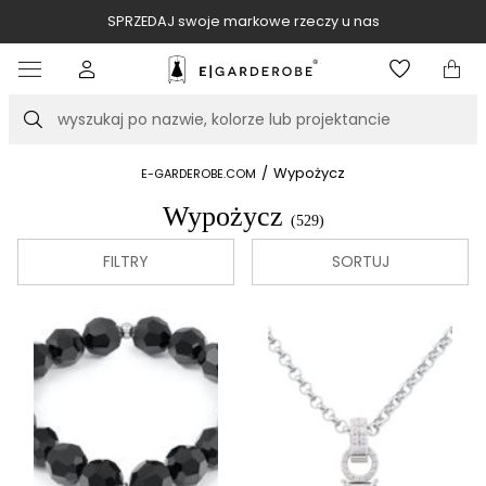
SPRZEDAJ swoje markowe rzeczy u nas
Item
3
of
Szukaj
10
/
Wypożycz
E-GARDEROBE.COM
Wypożycz
(529)
FILTRY
SORTUJ