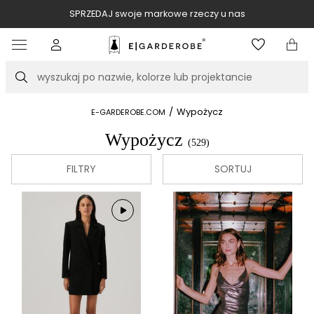
SPRZEDAJ swoje markowe rzeczy u nas
Item
3
of
Szukaj
10
/
Wypożycz
E-GARDEROBE.COM
Wypożycz
(529)
FILTRY
SORTUJ