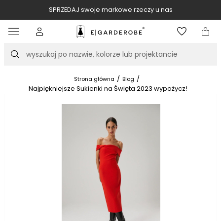
SPRZEDAJ swoje markowe rzeczy u nas
Item
3
of
Szukaj
10
/
/
Strona główna
Blog
Najpiękniejsze Sukienki na Święta 2023 wypożycz!