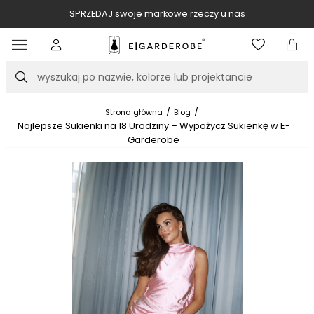
SPRZEDAJ swoje markowe rzeczy u nas
Item
3
of
Szukaj
10
/
/
Strona główna
Blog
Najlepsze Sukienki na 18 Urodziny – Wypożycz Sukienkę w E-
Garderobe