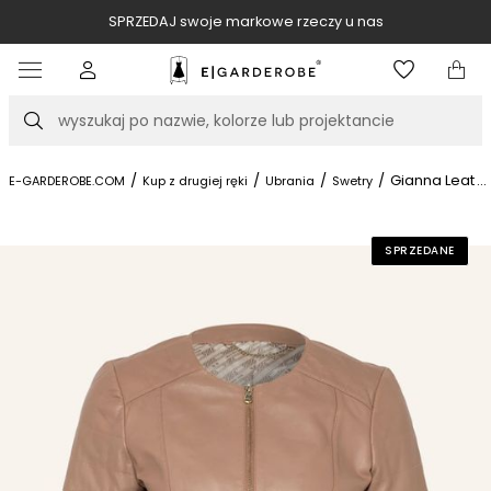
SPRZEDAJ swoje markowe rzeczy u nas
Item
3
of
Szukaj
10
/
/
/
/
Gianna Leathe
...
E-GARDEROBE.COM
Kup z drugiej ręki
Ubrania
Swetry
SPRZEDANE