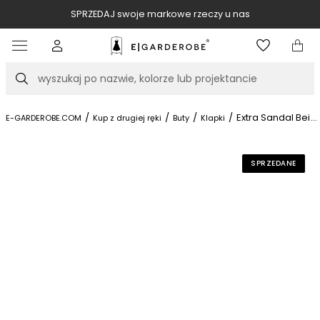
SPRZEDAJ swoje markowe rzeczy u nas
Item
3
of
Szukaj
10
/
/
/
/
Extra Sandal Beige
...
E-GARDEROBE.COM
Kup z drugiej ręki
Buty
Klapki
SPRZEDANE