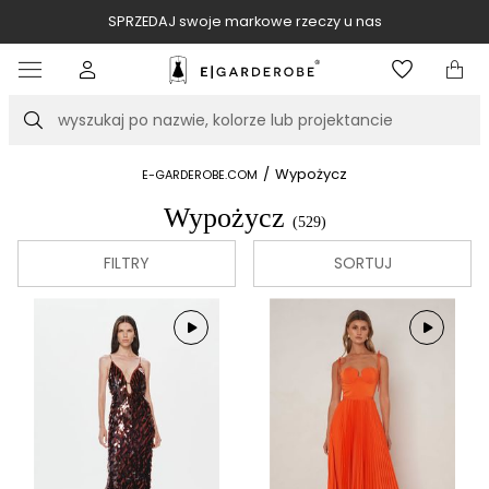
SPRZEDAJ swoje markowe rzeczy u nas
Item
3
of
Szukaj
10
/
Wypożycz
E-GARDEROBE.COM
Wypożycz
(529)
FILTRY
SORTUJ