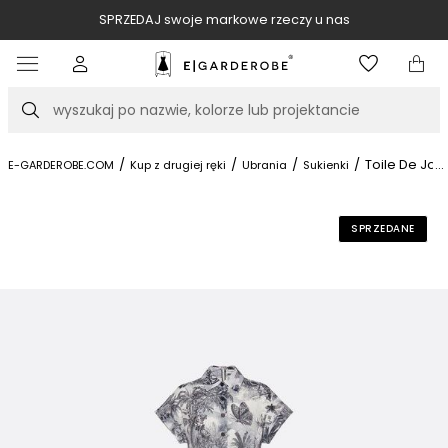
SPRZEDAJ swoje markowe rzeczy u nas
Item
3
of
Szukaj
10
/
/
/
/
Toile De Jou
...
E-GARDEROBE.COM
Kup z drugiej ręki
Ubrania
Sukienki
SPRZEDANE