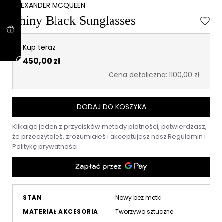
ALEXANDER MCQUEEN
Shiny Black Sunglasses
Kup teraz
450,00 zł
Cena detaliczna: 1100,00 zł
DODAJ DO KOSZYKA
Klikając jeden z przycisków metody płatności, potwierdzasz,
że przeczytałeś, zrozumiałeś i akceptujesz nasz
Regulamin
i
Politykę prywatności
STAN
Nowy bez metki
MATERIAŁ AKCESORIA
Tworzywo sztuczne