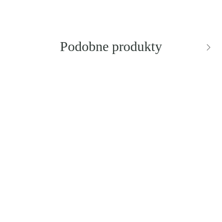
Podobne produkty
NOWOŚĆ
NOWOŚĆ
CHLOE
SAINT LAURENT
Chloe CH0364S
SL 276 Mica Sunglasses