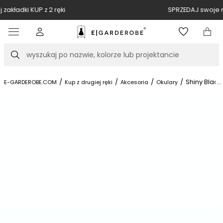
SPRZEDAJ swoje markowe rzeczy u nas
Item
3
of
Szukaj
10
/
/
/
/
Shiny Black
...
E-GARDEROBE.COM
Kup z drugiej ręki
Akcesoria
Okulary