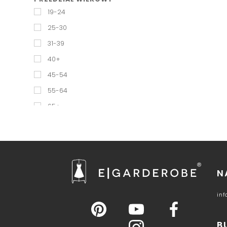
KLEPSYDRA
19-24
KOLUMNA
25-30
PROSTOKĄT
31-39
ROŻEK
40+
SPORTOWY
45-54
TRÓJKĄT
55-64
65+
N
in
B