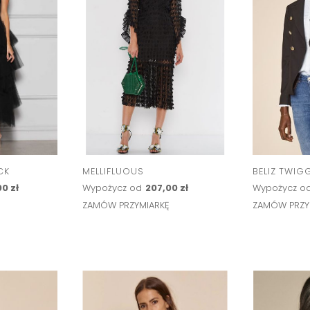
CK
MELLIFLUOUS
BELIZ TWIG
0 zł
Wypożycz od
207,00 zł
Wypożycz o
Ę
ZAMÓW PRZYMIARKĘ
ZAMÓW PRZY