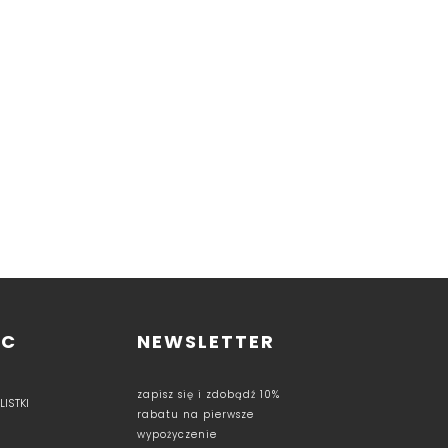
OC
NEWSLETTER
zapisz się i zdobądź 10%
ISTKI
rabatu na pierwsze
wypożyczenie