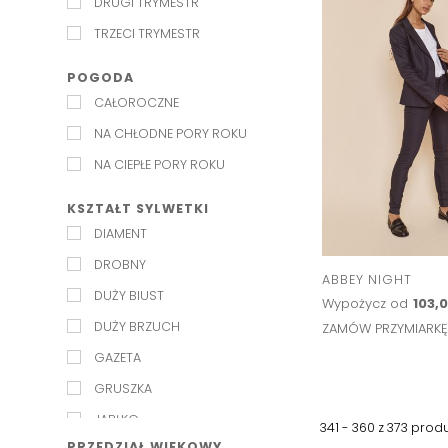
DRUGI TRYMESTR
W ŁÓDKĘ
TRZECI TRYMESTR
WODA
Z KOŁNIERZYKIEM
POGODA
CAŁOROCZNE
ZE STÓJKĄ
NA CHŁODNE PORY ROKU
NA CIEPŁE PORY ROKU
KSZTAŁT SYLWETKI
DIAMENT
DROBNY
ABBEY NIGHT
DUŻY BIUST
Wypożycz od
103,0
DUŻY BRZUCH
ZAMÓW PRZYMIARK
GAZETA
GRUSZKA
JABŁKO
341 - 360 z
373
prod
PRZEDZIAŁ WIEKOWY