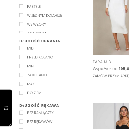
SZARY
ROZDANIE NAGRÓD
PASTELE
TURKUSOWY
SPOTKANIE RODZINNE
W JEDNYM KOLORZE
ZIELONY
STUDNIÓWKA
WE WZORY
ŻÓŁTY
SYLWESTER
Z BASKINKĄ
UROCZYSTOŚĆ
DŁUGOŚĆ UBRANIA
Z CEKINAMI
URODZINY
MIDI
Z KIESZENIAMI
WALENTYNKI
PRZED KOLANO
Z WYCIĘCIAMI
TARA MIDI
WERNISAŻ
MINI
Wypożycz od
195,0
ZARĘCZYNY
ZA KOLANO
ZAMÓW PRZYMIARK
ŚLUB
MAXI
ŚLUB NA PLAŻY
DO ZIEMI
ŚLUB W OGRODZIE
DŁUGOŚĆ RĘKAWA
BEZ RAMIĄCZEK
BEZ RĘKAWÓW