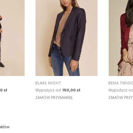
BLAKE NIGHT
BENA TWIG
0 zł
Wypożycz od
150,00 zł
Wypożycz o
Ę
ZAMÓW PRZYMIARKĘ
ZAMÓW PRZY
uktów