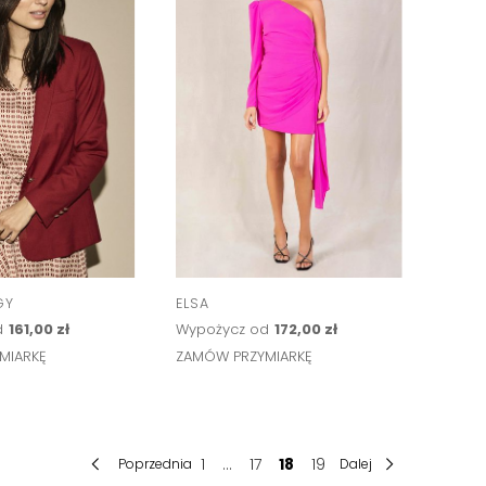
GY
ELSA
d
161,00 zł
Wypożycz od
172,00 zł
MIARKĘ
ZAMÓW PRZYMIARKĘ
1
...
17
18
19
Poprzednia
Dalej