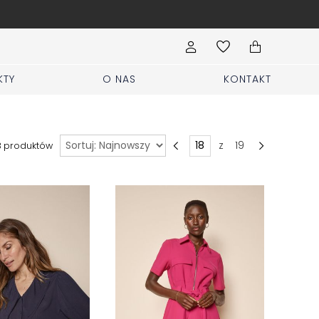
Wypełnij formularz Sprzedaj i zgłoś rzeczy
KTY
O NAS
KONTAKT
Sortuj
z
19
3
produktów