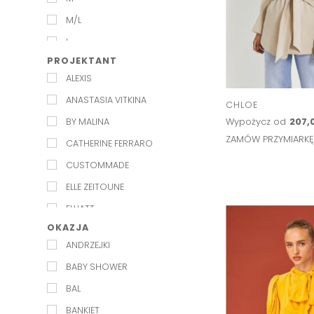
M/L
L
PROJEKTANT
XL
ALEXIS
ANASTASIA VITKINA
CHLOE
Wypożycz od
207,0
BY MALINA
ZAMÓW PRZYMIARK
CATHERINE FERRARO
CUSTOMMADE
ELLE ZEITOUNE
ELLIATT
OKAZJA
EXQUISE
ANDRZEJKI
JENESEQUA
BABY SHOWER
KAROLINA NAJI
BAL
KELLY&KATIE
BANKIET