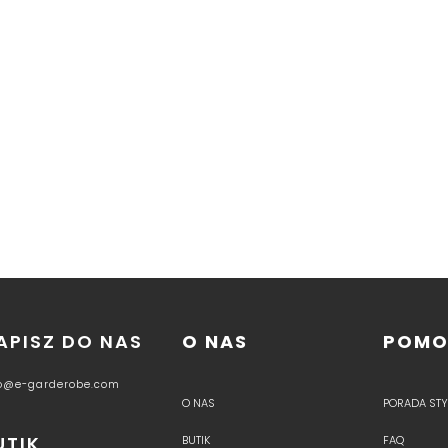
APISZ DO NAS
O NAS
POM
fo@e-garderobe.com
O NAS
PORADA STYL
UTIK
BUTIK
FAQ