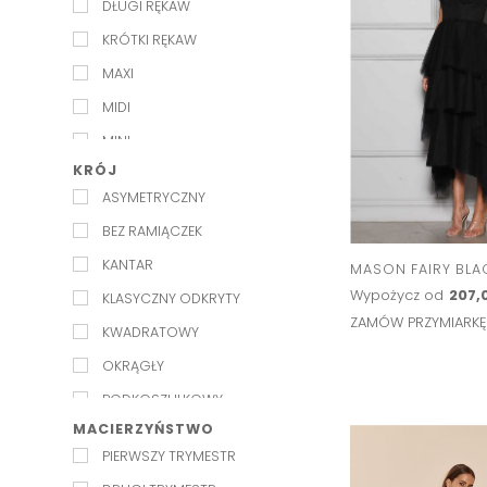
DŁUGI RĘKAW
KRÓTKI RĘKAW
MAXI
MIDI
MINI
KRÓJ
NA RAMIĄCZKACH
ASYMETRYCZNY
PÓŁRĘKAWEK
BEZ RAMIĄCZEK
RĘKAW 3/4
KANTAR
MASON FAIRY BLA
Wypożycz od
207,0
KLASYCZNY ODKRYTY
ZAMÓW PRZYMIARK
KWADRATOWY
OKRĄGŁY
PODKOSZULKOWY
MACIERZYŃSTWO
SERDUSZKO
PIERWSZY TRYMESTR
W SZPIC