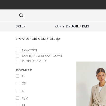
SPRZEDAJ swoje ma
Item
4
of
10
SKLEP
KUP Z DRUGIEJ RĘKI
E-GARDEROBE.COM
/
Okazje
NOWOŚCI
DOSTĘPNE W SHOWROOMIE
PRODUKT Z VIDEO
ROZMIAR
U
XS
S
S/M
M