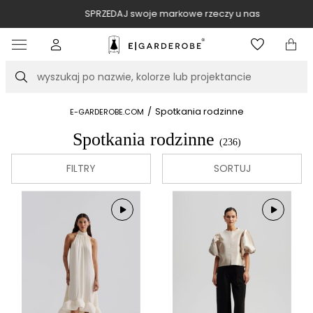
SPRZEDAJ swoje markowe rzeczy u nas
Item
3
of
Szukaj
10
/
Spotkania rodzinne
E-GARDEROBE.COM
Spotkania rodzinne
(236)
FILTRY
SORTUJ