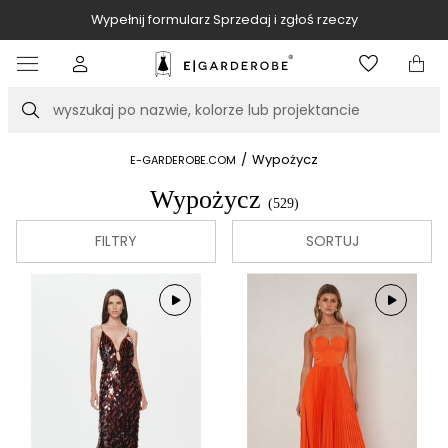
Wypełnij formularz Sprzedaj i zgłoś rzeczy
Item
4
of
Szukaj
10
/
Wypożycz
E-GARDEROBE.COM
Wypożycz
(529)
FILTRY
SORTUJ