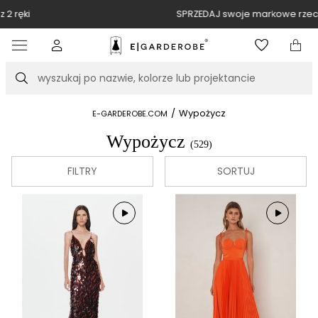
SPRZEDAJ swoje markowe rzeczy u nas
Item
3
of
Szukaj
10
/
Wypożycz
E-GARDEROBE.COM
Wypożycz
(529)
FILTRY
SORTUJ