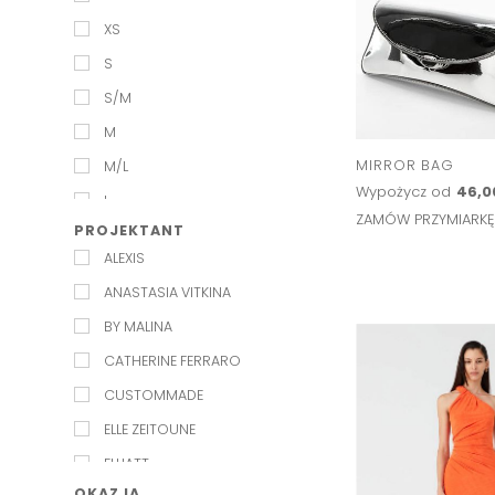
XS
S
S/M
M
MIRROR BAG
M/L
Wypożycz od
46,0
L
ZAMÓW PRZYMIARK
PROJEKTANT
XL
ALEXIS
ANASTASIA VITKINA
BY MALINA
CATHERINE FERRARO
CUSTOMMADE
ELLE ZEITOUNE
ELLIATT
OKAZJA