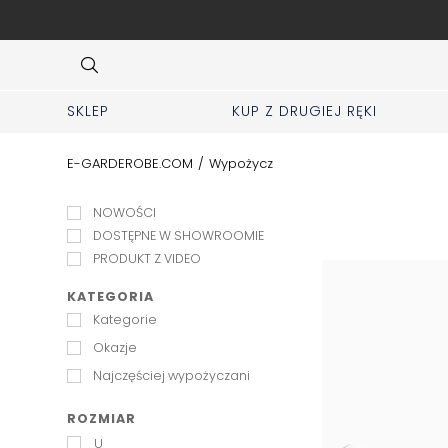
kładki KUP z 2 ręki
Item
4
of
10
SKLEP
KUP Z DRUGIEJ RĘKI
E-GARDEROBE.COM
/
Wypożycz
NOWOŚCI
DOSTĘPNE W SHOWROOMIE
PRODUKT Z VIDEO
KATEGORIA
Kategorie
Okazje
Najczęściej wypożyczani
ROZMIAR
U