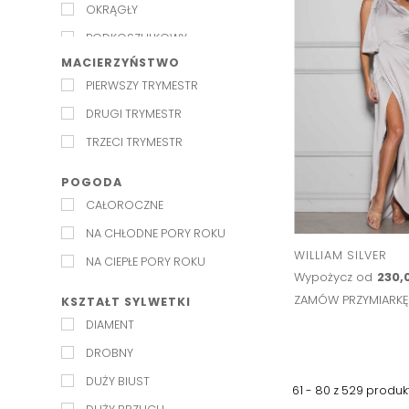
OKRĄGŁY
PODKOSZULKOWY
MACIERZYŃSTWO
SERDUSZKO
PIERWSZY TRYMESTR
W SZPIC
DRUGI TRYMESTR
W ŁÓDKĘ
TRZECI TRYMESTR
WODA
Z KOŁNIERZYKIEM
POGODA
CAŁOROCZNE
ZE STÓJKĄ
NA CHŁODNE PORY ROKU
WILLIAM SILVER
NA CIEPŁE PORY ROKU
Wypożycz od
230,0
ZAMÓW PRZYMIARK
KSZTAŁT SYLWETKI
DIAMENT
DROBNY
DUŻY BIUST
61 - 80 z
529
produk