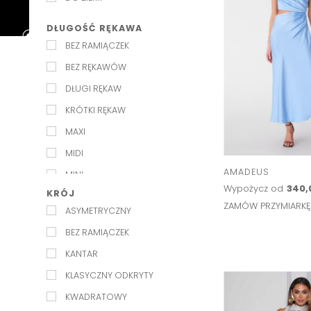
ŚLUB W OGRODZIE
DŁUGOŚĆ RĘKAWA
BEZ RAMIĄCZEK
BEZ RĘKAWÓW
DŁUGI RĘKAW
KRÓTKI RĘKAW
MAXI
MIDI
AMADEUS
MINI
Wypożycz od
340,
KRÓJ
NA RAMIĄCZKACH
ZAMÓW PRZYMIARK
ASYMETRYCZNY
PÓŁRĘKAWEK
BEZ RAMIĄCZEK
RĘKAW 3/4
KANTAR
KLASYCZNY ODKRYTY
KWADRATOWY