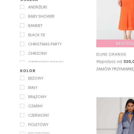
EXQUISE
ANDRZEJKI
INDEX JAPAN
BABY SHOWER
JENESEQUA
BANKIET
KAROLINA NAJI
BLACK TIE
KEEPSAKE
BESTSEL
CHRISTMAS PARTY
KELLY&KATIE
CHRZCINY
DUNE ORANGE
L'IDEE
Wypożycz od
320,0
CZERWONY DYWAN
LILY AND ROSE
ZAMÓW PRZYMIARK
KOLOR
FORMALNIE
LULU MADELINE
BEŻOWY
GALA
LUV AJ
BIAŁY
GARDEN PARTY
MAISON TALULAH
BRĄZOWY
IMIENINY
MARMARA STERLING
CZARNY
IMPREZA
MISHA
CZERWONY
IMPREZA LETNIA
MOS MOSH
FIOLETOWY
IMPREZA W PLENERZE
MESHKI
KOLOROWY