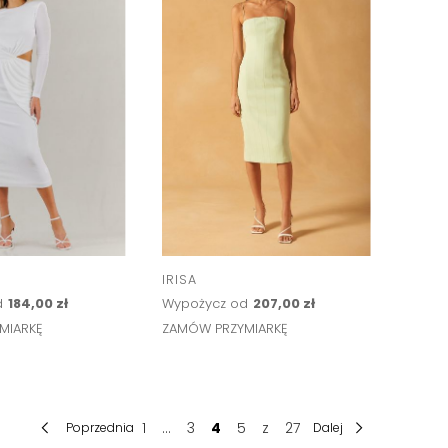
IRISA
d
184,00 zł
Wypożycz od
207,00 zł
MIARKĘ
ZAMÓW PRZYMIARKĘ
1
...
3
4
5
z
27
Poprzednia
Dalej