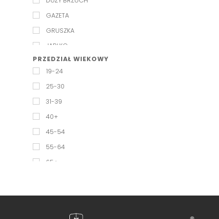
DUŻY BRZUCH
GAZETA
GRUSZKA
JABŁKO
PRZEDZIAŁ WIEKOWY
KLEPSYDRA
19-24
KOLUMNA
25-30
PROSTOKĄT
31-39
ROŻEK
40+
SPORTOWY
45-54
TRÓJKĄT
55-64
65+