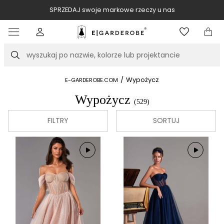
SPRZEDAJ swoje markowe rzeczy u nas
Item
3
of
Szukaj
10
/
Wypożycz
E-GARDEROBE.COM
Wypożycz
(529)
FILTRY
SORTUJ