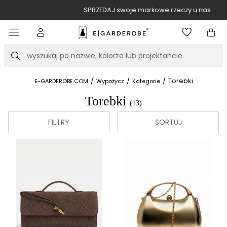
SPRZEDAJ swoje markowe rzeczy u nas
Item
3
of
Szukaj
10
/
/
/
Torebki
E-GARDEROBE.COM
Wypożycz
Kategorie
Torebki
(13)
FILTRY
SORTUJ