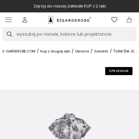
Zajrzyj do naszej zakładki KUP z 2 ręki
Item
2
of
Szukaj
10
/
/
/
/
Toile De Jou
...
E-GARDEROBE.COM
Kup z drugiej ręki
Ubrania
Sukienki
SPRZEDANE