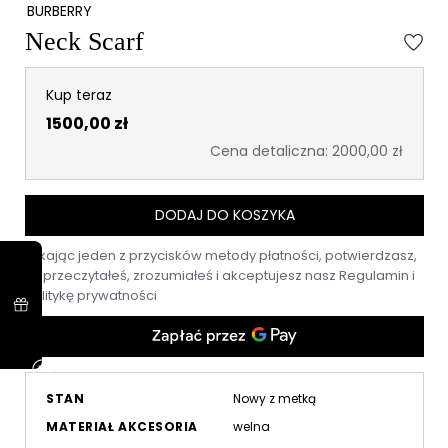
BURBERRY
Neck Scarf
Kup teraz
1500,00 zł
Cena detaliczna: 2000,00 zł
DODAJ DO KOSZYKA
Klikając jeden z przycisków metody płatności, potwierdzasz,
że przeczytałeś, zrozumiałeś i akceptujesz nasz
Regulamin
i
Politykę prywatności
STAN
Nowy z metką
MATERIAŁ AKCESORIA
welna