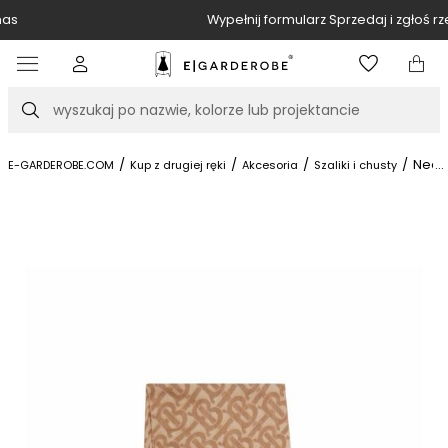
Wypełnij formularz Sprzedaj i zgłoś rzeczy
Item
4
of
Szukaj
10
/
/
/
/
Neck 
...
E-GARDEROBE.COM
Kup z drugiej ręki
Akcesoria
Szaliki i chusty