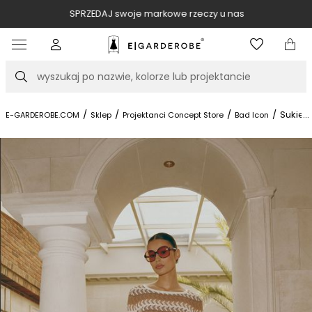
SPRZEDAJ swoje markowe rzeczy u nas
Item
3
of
Szukaj
10
/
/
/
/
Sukien
...
E-GARDEROBE.COM
Sklep
Projektanci Concept Store
Bad Icon