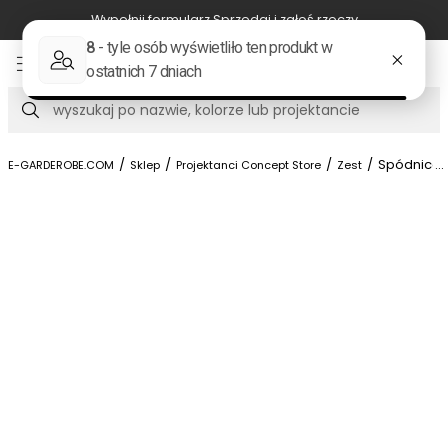
Wypełnij formularz Sprzedaj i zgłoś rzeczy
Item
4
of
Szukaj
10
/
/
/
/
Spódnica 
...
E-GARDEROBE.COM
Sklep
Projektanci Concept Store
Zest