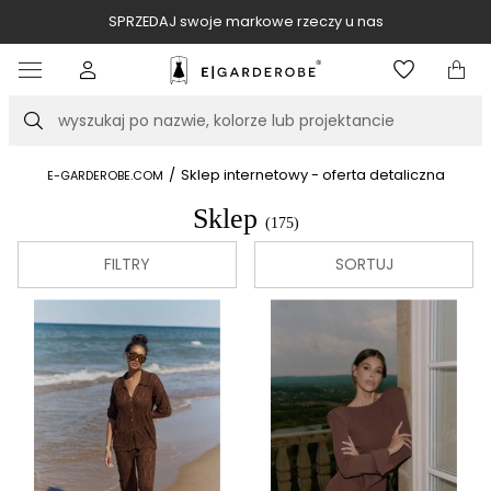
SPRZEDAJ swoje markowe rzeczy u nas
Item
3
of
Szukaj
10
/
Sklep internetowy - oferta detaliczna
E-GARDEROBE.COM
Sklep
(175)
FILTRY
SORTUJ