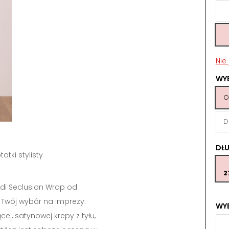
Nie
WY
O
D
DŁ
tatki stylisty
2
di Seclusion Wrap od
Twój wybór na imprezy.
WYB
cej, satynowej krepy z tyłu,