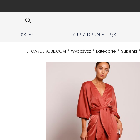
ej zakładki KUP z 2 ręki
Item
3
of
10
SKLEP
KUP Z DRUGIEJ RĘKI
E-GARDEROBE.COM
/
Wypożycz
/
Kategorie
/
Sukienki