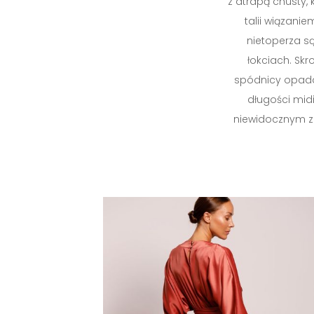
z atrapą chusty,
talii wiązani
nietoperza 
łokciach. Sk
spódnicy opada
długości midi
niewidocznym 