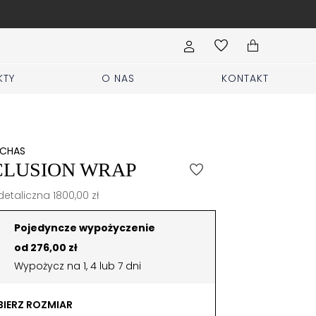
Wypełnij formularz Sprzed
KTY
O NAS
KONTAKT
CHAS
CLUSION WRAP
etaliczna 1800,00 zł
Pojedyncze wypożyczenie
od 276,00 zł
Wypożycz na 1, 4 lub 7 dni
IERZ ROZMIAR