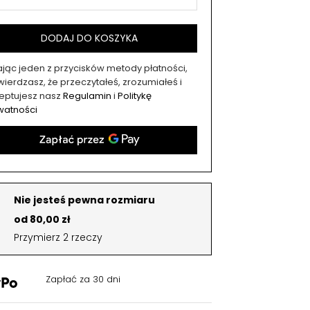
DODAJ DO KOSZYKA
kając jeden z przycisków metody płatności,
ierdzasz, że przeczytałeś, zrozumiałeś i
eptujesz nasz
Regulamin
i
Politykę
watności
Nie jesteś pewna rozmiaru
od 80,00 zł
Przymierz 2 rzeczy
Zapłać za 30 dni