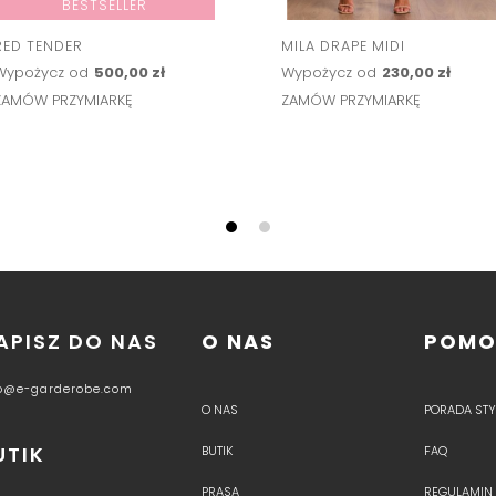
BESTSELLER
RED TENDER
MILA DRAPE MIDI
Wypożycz od
500,00 zł
Wypożycz od
230,00 zł
ZAMÓW PRZYMIARKĘ
ZAMÓW PRZYMIARKĘ
APISZ DO NAS
O NAS
POM
fo@e-garderobe.com
O NAS
PORADA STYL
UTIK
BUTIK
FAQ
PRASA
REGULAMIN