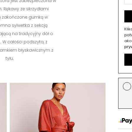
 która jest zabezpieczona w
em. Rękawy ze skrzydłami
są zakończone gumką w
romna sylwetka z sekcją
Kli
jącą na tradycyjny dół o
potw
akc
. W całości podszyta, z
pry
zamkiem błyskawicznym z
tyłu.