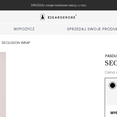
SPRZEDAJ swoje markowe rzeczy u nas
WYPOŻYCZ
SPRZEDAJ SWOJE PRODU
/
SECLUSION WRAP
PASDU
SE
Cena d
WYB