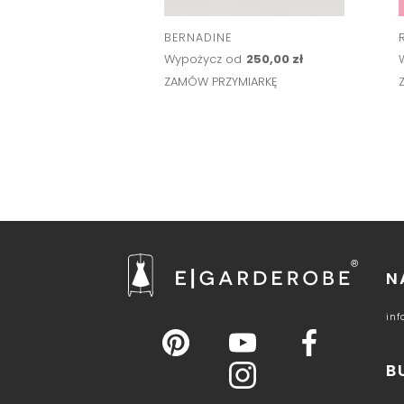
BERNADINE
Wypożycz od
250,00 zł
ZAMÓW PRZYMIARKĘ
N
in
B