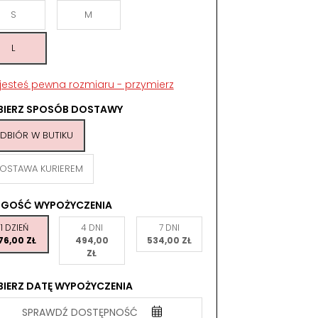
S
M
L
 jesteś pewna rozmiaru - przymierz
BIERZ SPOSÓB DOSTAWY
DBIÓR W BUTIKU
OSTAWA KURIEREM
UGOŚĆ WYPOŻYCZENIA
1 DZIEŃ
4 DNI
7 DNI
76,00 ZŁ
494,00
534,00 ZŁ
ZŁ
IERZ DATĘ WYPOŻYCZENIA
SPRAWDŹ DOSTĘPNOŚĆ