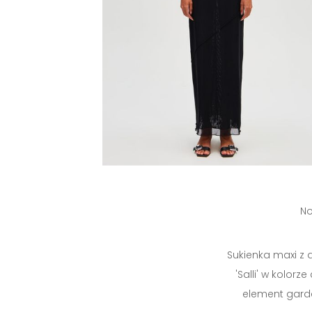
No
Sukienka maxi z 
'Salli' w kolo
element garde