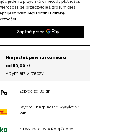
kając jeden z przycisków metody płatności,
ierdzasz, że przeczytałeś, zrozumiałeś i
eptujesz nasz
Regulamin
i
Politykę
watności
Nie jesteś pewna rozmiaru
od 80,00 zł
Przymierz 2 rzeczy
Zapłać za 30 dni
Szybka i bezpieczna wysyłka w
24h!
Łatwy zwrot w każdej Żabce