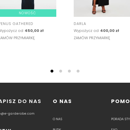
NOWOŚĆ
VENUS GATHERED
DARLA
Wypożycz od
450,00 zł
Wypożycz od
400,00 zł
ZAMÓW PRZYMIARKĘ
ZAMÓW PRZYMIARKĘ
APISZ DO NAS
O NAS
POM
fo@e-garderobe.com
O NAS
PORADA STYL
BUTIK
FAQ