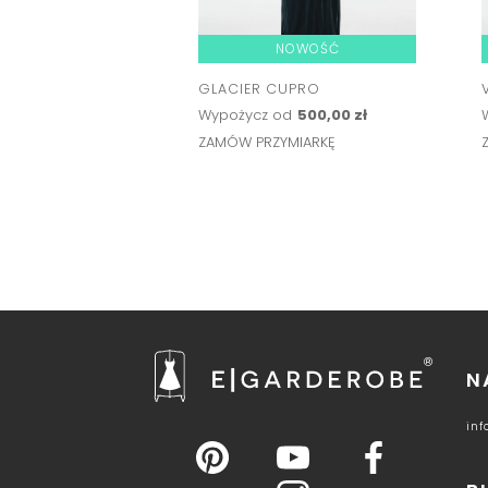
NOWOŚĆ
GLACIER CUPRO
Wypożycz od
500,00 zł
ZAMÓW PRZYMIARKĘ
N
in