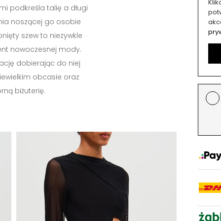
Kli
iami podkreśla talię a długi
potw
ia noszącej go osobie
akc
pry
onięty szew to niezywkle
nt nowoczesnej mody.
zację dobierając do niej
iewielkim obcasie oraz
rną biżuterię.