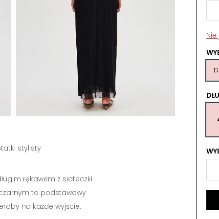
Nie
WY
D
DŁ
tatki stylisty
WYB
długim rękawem z siateczki
rze czarnym to podstawowy
roby na każde wyjście.