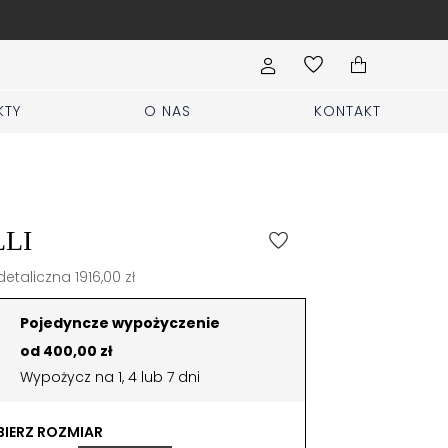
Wypełnij formularz Sprzed
KTY
O NAS
KONTAKT
LLI
etaliczna 1916,00 zł
Pojedyncze wypożyczenie
od 400,00 zł
Wypożycz na 1, 4 lub 7 dni
IERZ ROZMIAR