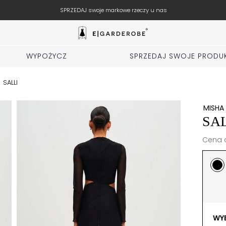
SPRZEDAJ swoje markowe rzeczy u nas
WYPOŻYCZ
SPRZEDAJ SWOJE PRODU
/
SALLI
MISHA
SA
Cena d
WYB