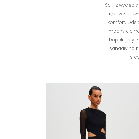
'Salli' z wycięc
rękaw zapewn
komfort. Odsł
modny eleme
Dopełnij styli
sandały na n
sreb