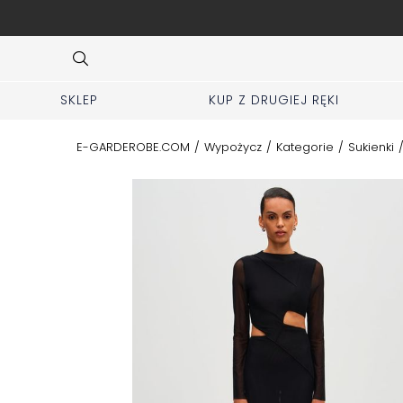
ej zakładki KUP z 2 ręki
Item
3
of
10
SKLEP
KUP Z DRUGIEJ RĘKI
E-GARDEROBE.COM
/
Wypożycz
/
Kategorie
/
Sukienki