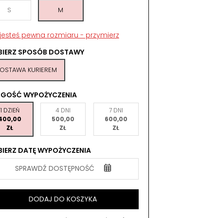
S
M
 jesteś pewna rozmiaru - przymierz
BIERZ SPOSÓB DOSTAWY
OSTAWA KURIEREM
UGOŚĆ WYPOŻYCZENIA
1 DZIEŃ
4 DNI
7 DNI
400,00
500,00
600,00
ZŁ
ZŁ
ZŁ
IERZ DATĘ WYPOŻYCZENIA
SPRAWDŹ DOSTĘPNOŚĆ
DODAJ DO KOSZYKA