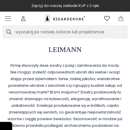
Zajrzyj do naszej zakładki KUP z 2 ręki
Item
2
of
Szukaj
10
LEIMANN
Firmę stworzyły dwie siostry z pasji i zamiłowania do mody.
Nie mogąc znaleźć odpowiednich ubrań dla siebie i wciąż
stając przed dylematem: tanie, niskiej jakości, wielokrotnie
powielane ubranie z sieciówki czy rujnujący budżet zakup od
renomowanej marki? Brzmi znajomo? Siostry postanowiły to
zmienić stawiając na kobiecość, elegancję, wyrafinowanie i
unikatowość. Kolekcje produkowane są w krótkich, często
zmieniających się seriach, co gwarantuje niepowtarzalność
wzorów i ciągły powiew świeżości. Sezonowość w modzie już
dawno przestała podlegać archaicznemu podziałowi na